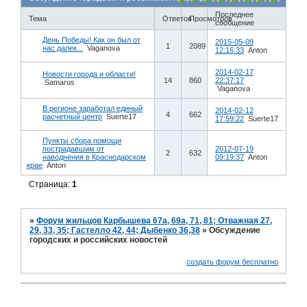
Последнее
Тема
Ответов
Просмотров
сообщение
День Победы! Как он был от
2015-05-09
1
2089
нас далек...
Vaganova
12:16:33
Anton
2014-02-17
Новости города и области!
14
860
22:37:17
Samarus
Vaganova
В регионе заработал единый
2014-02-12
4
662
расчетный центр
Suerte17
17:59:22
Suerte17
Пункты сбора помощи
пострадавшим от
2012-07-19
2
632
наводнения в Краснодарском
09:19:37
Anton
крае
Anton
Страница:
1
»
Форум жильцов Карбышева 67а, 69а, 71, 81; Отважная 27,
29, 33, 35; Гастелло 42, 44; Дыбенко 36,38
»
Обсуждение
городских и российских новостей
создать форум бесплатно