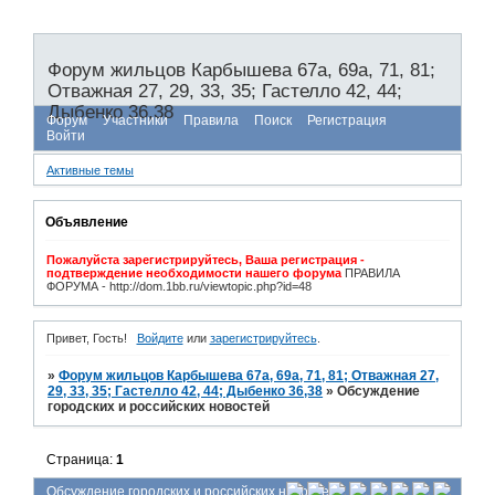
Форум жильцов Карбышева 67а, 69а, 71, 81;
Отважная 27, 29, 33, 35; Гастелло 42, 44;
Дыбенко 36,38
Форум
Участники
Правила
Поиск
Регистрация
Войти
Активные темы
Объявление
Пожалуйста зарегистрируйтесь, Ваша регистрация -
подтверждение необходимости нашего форума
ПРАВИЛА
ФОРУМА - http://dom.1bb.ru/viewtopic.php?id=48
Привет, Гость!
Войдите
или
зарегистрируйтесь
.
»
Форум жильцов Карбышева 67а, 69а, 71, 81; Отважная 27,
29, 33, 35; Гастелло 42, 44; Дыбенко 36,38
»
Обсуждение
городских и российских новостей
Страница:
1
Обсуждение городских и российских новостей