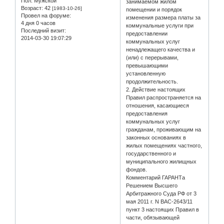
Пол:
Мужской
занимаемом жилом
Возраст:
42
[1983-10-26]
помещении и порядок
Провел на форуме:
изменения размера платы за
4 дня 0 часов
коммунальные услуги при
Последний визит:
предоставлении
2014-03-30 19:07:29
коммунальных услуг
ненадлежащего качества и
(или) с перерывами,
превышающими
установленную
продолжительность.
2. Действие настоящих
Правил распространяется на
отношения, касающиеся
предоставления
коммунальных услуг
гражданам, проживающим на
законных основаниях в
жилых помещениях частного,
государственного и
муниципального жилищных
фондов.
Комментарий ГАРАНТа
Решением Высшего
Арбитражного Суда РФ от 3
мая 2011 г. N ВАС-2643/11
пункт 3 настоящих Правил в
части, обязывающей