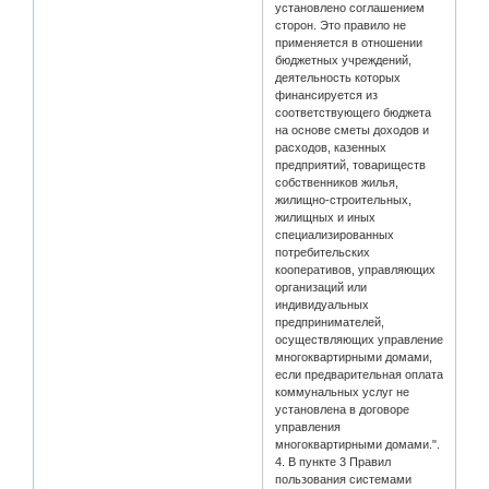
установлено соглашением
сторон. Это правило не
применяется в отношении
бюджетных учреждений,
деятельность которых
финансируется из
соответствующего бюджета
на основе сметы доходов и
расходов, казенных
предприятий, товариществ
собственников жилья,
жилищно-строительных,
жилищных и иных
специализированных
потребительских
кооперативов, управляющих
организаций или
индивидуальных
предпринимателей,
осуществляющих управление
многоквартирными домами,
если предварительная оплата
коммунальных услуг не
установлена в договоре
управления
многоквартирными домами.".
4. В пункте 3 Правил
пользования системами