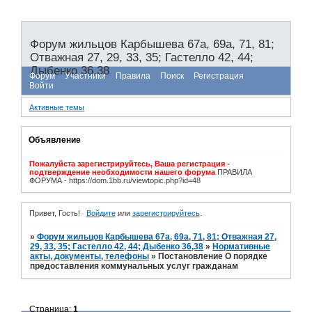
Форум жильцов Карбышева 67а, 69а, 71, 81;
Отважная 27, 29, 33, 35; Гастелло 42, 44;
Дыбенко 36,38
Форум
Участники
Правила
Поиск
Регистрация
Войти
Активные темы
Объявление
Пожалуйста зарегистрируйтесь, Ваша регистрация -
подтверждение необходимости нашего форума
ПРАВИЛА
ФОРУМА - https://dom.1bb.ru/viewtopic.php?id=48
Привет, Гость!
Войдите
или
зарегистрируйтесь
.
»
Форум жильцов Карбышева 67а, 69а, 71, 81; Отважная 27,
29, 33, 35; Гастелло 42, 44; Дыбенко 36,38
»
Нормативные
акты, документы, телефоны
»
Постановление О порядке
предоставления коммунальных услуг гражданам
Страница:
1