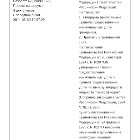
Возраст:
42
[1983-10-26]
Федерации Правительство
Провел на форуме:
Российской Федерации
4 дня 0 часов
постановляет:
Последний визит:
1. Утвердить прилагаемые
2014-03-30 19:07:29
Правила предоставления
коммунальных услуг
гражданам.
2. Признать утратившими
силу:
постановление
Правительства Российской
Федерации от 26 сентября
1994 г. N 1099 "Об
утверждении Правил
предоставления
коммунальных услуг и
Правил предоставления
услуг по вывозу твердых и
жидких бытовых отходов"
(Собрание законодательства
Российской Федерации, 1994,
N 26, ст. 2795);
пункт 2 постановления
Правительства Российской
Федерации от 24 февраля
1995 г. N 182 "О внесении
изменений и дополнений в
некоторые решения