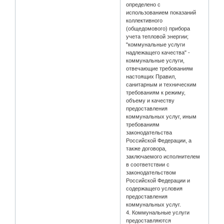
определено с
использованием показаний
коллективного
(общедомового) прибора
учета тепловой энергии;
"коммунальные услуги
надлежащего качества" -
коммунальные услуги,
отвечающие требованиям
настоящих Правил,
санитарным и техническим
требованиям к режиму,
объему и качеству
предоставления
коммунальных услуг, иным
требованиям
законодательства
Российской Федерации, а
также договора,
заключаемого исполнителем
в соответствии с
законодательством
Российской Федерации и
содержащего условия
предоставления
коммунальных услуг.
4. Коммунальные услуги
предоставляются