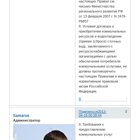
настоящих Правил см.
письмо Министерства
регионального развития РФ
от 13 февраля 2007 г. N 2479-
РМ/07
8. Условия договора о
приобретении коммунальных
ресурсов и водоотведении
(приеме (сбросе) сточных
вод), заключаемого с
ресурсоснабжающими
организациями с целью
обеспечения потребителя
коммунальными услугами, не
должны противоречить
настоящим Правилам и иным
нормативным правовым
актам Российской
Федерации.
0
Поделиться
2012-
3
Samarus
04-16 00:28:44
Администратор
II. Требования к
предоставлению
коммунальных услуг