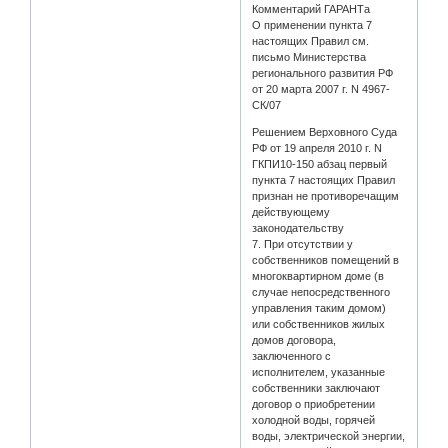
Комментарий ГАРАНТа
О применении пункта 7
настоящих Правил см.
письмо Министерства
регионального развития РФ
от 20 марта 2007 г. N 4967-
СК/07
Решением Верховного Суда
РФ от 19 апреля 2010 г. N
ГКПИ10-150 абзац первый
пункта 7 настоящих Правил
признан не противоречащим
действующему
законодательству
7. При отсутствии у
собственников помещений в
многоквартирном доме (в
случае непосредственного
управления таким домом)
или собственников жилых
домов договора,
заключенного с
исполнителем, указанные
собственники заключают
договор о приобретении
холодной воды, горячей
воды, электрической энергии,