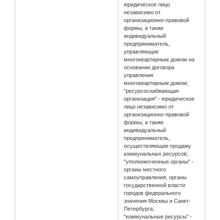
юридическое лицо
независимо от
организационно-правовой
формы, а также
индивидуальный
предприниматель,
управляющие
многоквартирным домом на
основании договора
управления
многоквартирным домом;
"ресурсоснабжающая
организация" - юридическое
лицо независимо от
организационно-правовой
формы, а также
индивидуальный
предприниматель,
осуществляющие продажу
коммунальных ресурсов;
"уполномоченные органы" -
органы местного
самоуправления, органы
государственной власти
городов федерального
значения Москвы и Санкт-
Петербурга;
"коммунальные ресурсы" -