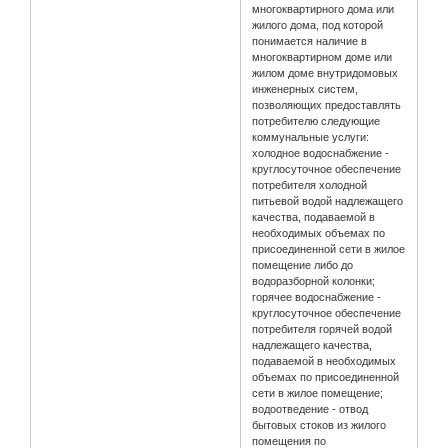
многоквартирного дома или
жилого дома, под которой
понимается наличие в
многоквартирном доме или
жилом доме внутридомовых
инженерных систем,
позволяющих предоставлять
потребителю следующие
коммунальные услуги:
холодное водоснабжение -
круглосуточное обеспечение
потребителя холодной
питьевой водой надлежащего
качества, подаваемой в
необходимых объемах по
присоединенной сети в жилое
помещение либо до
водоразборной колонки;
горячее водоснабжение -
круглосуточное обеспечение
потребителя горячей водой
надлежащего качества,
подаваемой в необходимых
объемах по присоединенной
сети в жилое помещение;
водоотведение - отвод
бытовых стоков из жилого
помещения по