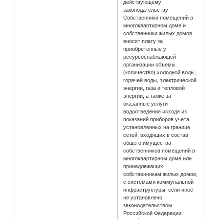
действующему
законодательству
Собственники помещений в
многоквартирном доме и
собственники жилых домов
вносят плату за
приобретенные у
ресурсоснабжающей
организации объемы
(количество) холодной воды,
горячей воды, электрической
энергии, газа и тепловой
энергии, а также за
оказанные услуги
водоотведения исходя из
показаний приборов учета,
установленных на границе
сетей, входящих в состав
общего имущества
собственников помещений в
многоквартирном доме или
принадлежащих
собственникам жилых домов,
с системами коммунальной
инфраструктуры, если иное
не установлено
законодательством
Российской Федерации.