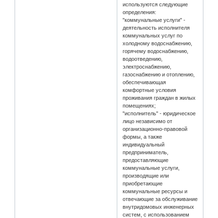
используются следующие
определения:
"коммунальные услуги" -
деятельность исполнителя
коммунальных услуг по
холодному водоснабжению,
горячему водоснабжению,
водоотведению,
электроснабжению,
газоснабжению и отоплению,
обеспечивающая
комфортные условия
проживания граждан в жилых
помещениях;
"исполнитель" - юридическое
лицо независимо от
организационно-правовой
формы, а также
индивидуальный
предприниматель,
предоставляющие
коммунальные услуги,
производящие или
приобретающие
коммунальные ресурсы и
отвечающие за обслуживание
внутридомовых инженерных
систем, с использованием