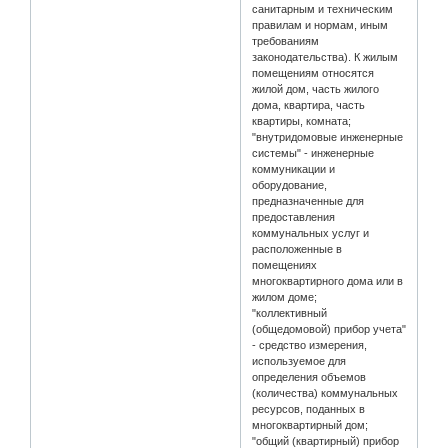
санитарным и техническим
правилам и нормам, иным
требованиям
законодательства). К жилым
помещениям относятся
жилой дом, часть жилого
дома, квартира, часть
квартиры, комната;
"внутридомовые инженерные
системы" - инженерные
коммуникации и
оборудование,
предназначенные для
предоставления
коммунальных услуг и
расположенные в
помещениях
многоквартирного дома или в
жилом доме;
"коллективный
(общедомовой) прибор учета"
- средство измерения,
используемое для
определения объемов
(количества) коммунальных
ресурсов, поданных в
многоквартирный дом;
"общий (квартирный) прибор