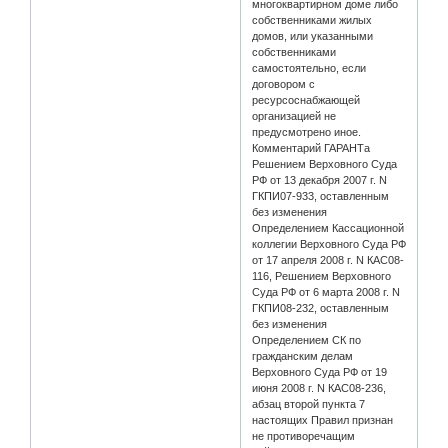
многоквартирном доме либо
собственниками жилых
домов, или указанными
собственниками
самостоятельно, если
договором с
ресурсоснабжающей
организацией не
предусмотрено иное.
Комментарий ГАРАНТа
Решением Верховного Суда
РФ от 13 декабря 2007 г. N
ГКПИ07-933, оставленным
без изменения
Определением Кассационной
коллегии Верховного Суда РФ
от 17 апреля 2008 г. N КАС08-
116, Решением Верховного
Суда РФ от 6 марта 2008 г. N
ГКПИ08-232, оставленным
без изменения
Определением СК по
гражданским делам
Верховного Суда РФ от 19
июня 2008 г. N КАС08-236,
абзац второй пункта 7
настоящих Правил признан
не противоречащим