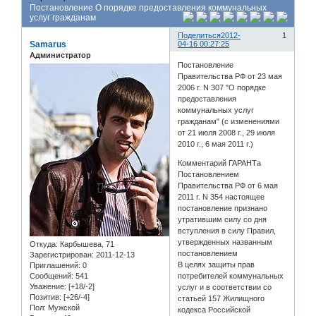
Постановление О порядке предоставления коммунальных
услуг гражданам
Поделиться
2012-
1
Samarus
04-16 00:27:25
Администратор
Постановление
Правительства РФ от 23 мая
2006 г. N 307 "О порядке
предоставления
коммунальных услуг
гражданам" (с изменениями
от 21 июля 2008 г., 29 июля
2010 г., 6 мая 2011 г.)
Комментарий ГАРАНТа
Постановлением
Правительства РФ от 6 мая
2011 г. N 354 настоящее
постановление признано
утратившим силу со дня
вступления в силу Правил,
утвержденных названным
Откуда:
Карбышева, 71
постановлением
Зарегистрирован
: 2011-12-13
В целях защиты прав
Приглашений:
0
потребителей коммунальных
Сообщений:
541
Уважение:
[+18/-2]
услуг и в соответствии со
Позитив:
[+26/-4]
статьей 157 Жилищного
Пол:
Мужской
кодекса Российской