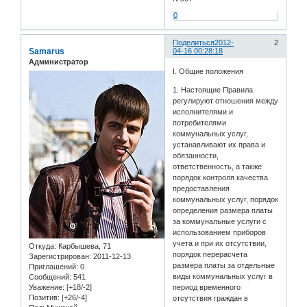
0
Поделиться
2012-
2
Samarus
04-16 00:28:18
Администратор
I. Общие положения
1. Настоящие Правила
регулируют отношения между
исполнителями и
потребителями
коммунальных услуг,
устанавливают их права и
обязанности,
ответственность, а также
порядок контроля качества
предоставления
коммунальных услуг, порядок
определения размера платы
за коммунальные услуги с
использованием приборов
учета и при их отсутствии,
Откуда:
Карбышева, 71
порядок перерасчета
Зарегистрирован
: 2011-12-13
размера платы за отдельные
Приглашений:
0
виды коммунальных услуг в
Сообщений:
541
Уважение:
[+18/-2]
период временного
Позитив:
[+26/-4]
отсутствия граждан в