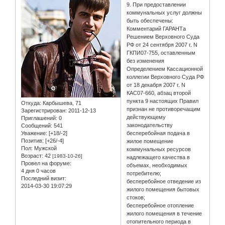
9. При предоставлении
коммунальных услуг должны
быть обеспечены:
Комментарий ГАРАНТа
Решением Верховного Суда
РФ от 24 сентября 2007 г. N
ГКПИ07-755, оставленным
без изменения
Определением Кассационной
коллегии Верховного Суда РФ
от 18 декабря 2007 г. N
КАС07-660, абзац второй
пункта 9 настоящих Правил
Откуда:
Карбышева, 71
признан не противоречащим
Зарегистрирован
: 2011-12-13
действующему
Приглашений:
0
законодательству
Сообщений:
541
Уважение:
[+18/-2]
бесперебойная подача в
Позитив:
[+26/-4]
жилое помещение
Пол:
Мужской
коммунальных ресурсов
Возраст:
42
[1983-10-26]
надлежащего качества в
Провел на форуме:
объемах, необходимых
4 дня 0 часов
потребителю;
Последний визит:
бесперебойное отведение из
2014-03-30 19:07:29
жилого помещения бытовых
стоков;
бесперебойное отопление
жилого помещения в течение
отопительного периода в