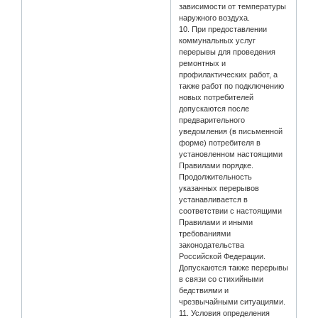
зависимости от температуры
наружного воздуха.
10. При предоставлении
коммунальных услуг
перерывы для проведения
ремонтных и
профилактических работ, а
также работ по подключению
новых потребителей
допускаются после
предварительного
уведомления (в письменной
форме) потребителя в
установленном настоящими
Правилами порядке.
Продолжительность
указанных перерывов
устанавливается в
соответствии с настоящими
Правилами и иными
требованиями
законодательства
Российской Федерации.
Допускаются также перерывы
в связи со стихийными
бедствиями и
чрезвычайными ситуациями.
11. Условия определения