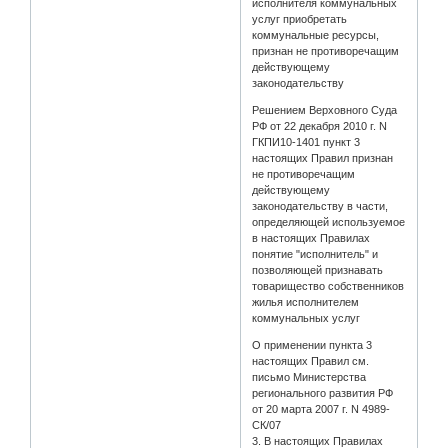
исполнителя коммунальных
услуг приобретать
коммунальные ресурсы,
признан не противоречащим
действующему
законодательству
Решением Верховного Суда
РФ от 22 декабря 2010 г. N
ГКПИ10-1401 пункт 3
настоящих Правил признан
не противоречащим
действующему
законодательству в части,
определяющей используемое
в настоящих Правилах
понятие "исполнитель" и
позволяющей признавать
товарищество собственников
жилья исполнителем
коммунальных услуг
О применении пункта 3
настоящих Правил см.
письмо Министерства
регионального развития РФ
от 20 марта 2007 г. N 4989-
СК/07
3. В настоящих Правилах