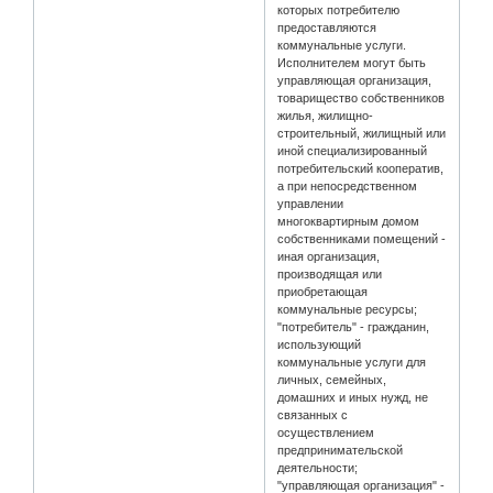
которых потребителю
предоставляются
коммунальные услуги.
Исполнителем могут быть
управляющая организация,
товарищество собственников
жилья, жилищно-
строительный, жилищный или
иной специализированный
потребительский кооператив,
а при непосредственном
управлении
многоквартирным домом
собственниками помещений -
иная организация,
производящая или
приобретающая
коммунальные ресурсы;
"потребитель" - гражданин,
использующий
коммунальные услуги для
личных, семейных,
домашних и иных нужд, не
связанных с
осуществлением
предпринимательской
деятельности;
"управляющая организация" -