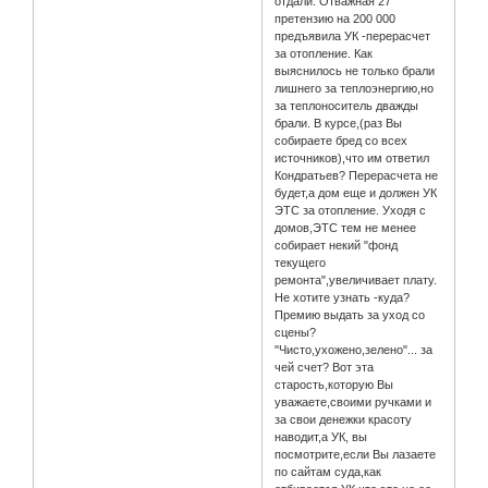
отдали. Отважная 27
претензию на 200 000
предъявила УК -перерасчет
за отопление. Как
выяснилось не только брали
лишнего за теплоэнергию,но
за теплоноситель дважды
брали. В курсе,(раз Вы
собираете бред со всех
источников),что им ответил
Кондратьев? Перерасчета не
будет,а дом еще и должен УК
ЭТС за отопление. Уходя с
домов,ЭТС тем не менее
собирает некий "фонд
текущего
ремонта",увеличивает плату.
Не хотите узнать -куда?
Премию выдать за уход со
сцены?
"Чисто,ухожено,зелено"... за
чей счет? Вот эта
старость,которую Вы
уважаете,своими ручками и
за свои денежки красоту
наводит,а УК, вы
посмотрите,если Вы лазаете
по сайтам суда,как