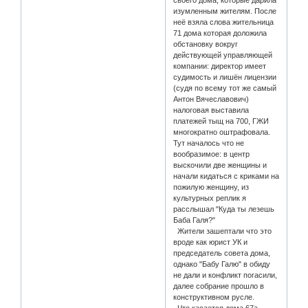
изумленным жителям. После
неё взяла слова жительница
71 дома которая доложила
обстановку вокруг
действующей управляющей
компании: директор имеет
судимость и лишён лицензии
(судя по всему тот же самый
Антон Вячеславович)
налоговая выставила
платежей тыщ на 700, ГЖИ
многократно оштрафовала.
Тут началось что не
вообразимое: в центр
выскочили две женщины и
начали кидаться с криками на
пожилую женщину, из
культурных реплик я
расслышал "Куда ты лезешь
Баба Галя?"
Жители зашептали что это
вроде как юрист УК и
председатель совета дома,
однако "Бабу Галю" в обиду
не дали и конфликт погасили,
далее собрание прошло в
конструктивном русле.
Что касается дома 67а,