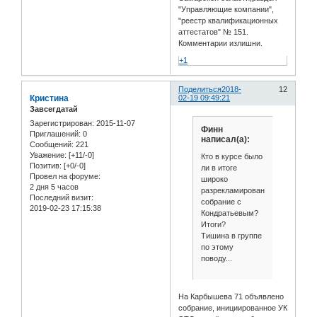
"Управляющие компании",
"реестр квалификационных
аттестатов" № 151.
Комментарии излишни.
+1
Поделиться
2018-
12
Кристина
02-19 09:49:21
Завсегдатай
Зарегистрирован
: 2015-11-07
Финн
Приглашений:
0
написал(а):
Сообщений:
221
Уважение:
[+11/-0]
Кто в курсе было
Позитив:
[+0/-0]
ли в итоге
Провел на форуме:
широко
2 дня 5 часов
разрекламированное
Последний визит:
собрание с
2019-02-23 17:15:38
Кондратьевым?
Итоги?
Тишина в группе
по этому
поводу...
На Карбышева 71 объявлено
собрание, инициированное УК