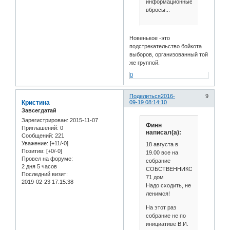
информационные
вбросы...
Новенькое -это
подстрекательство бойкота
выборов, организованный той
же группой.
0
Поделиться
2016-
9
Кристина
09-19 08:14:10
Завсегдатай
Зарегистрирован
: 2015-11-07
Финн
Приглашений:
0
написал(а):
Сообщений:
221
Уважение:
[+11/-0]
18 августа в
Позитив:
[+0/-0]
19.00 все на
Провел на форуме:
собрание
2 дня 5 часов
СОБСТВЕННИКОВ!
Последний визит:
71 дом
2019-02-23 17:15:38
Надо сходить, не
ленимся!
На этот раз
собрание не по
инициативе В.И.