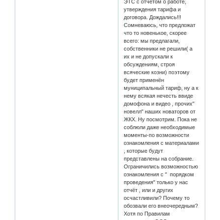
ЭТС с отчётом о работе,
утверждения тарифа и
договора. Дождались!!!
Сомневаюсь, что предложат
что то новенькое, скорее
всего: мы предлагали,
собственники не решили( а
их и не допускали к
обсуждениям, строя
всяческие козни) поэтому
будет применён
муниципальный тариф, ну а к
нему всякая нечесть ввиде
домофона и видео , прочих"
новелл" наших новаторов от
ЖКХ. Ну посмотрим. Пока не
соблюли даже необходимые
моменты-по возможности
ознакомления с материалами
, которые будут
представлены на собрание.
Ограничились возможностью
ознакомления с " порядком
проведения" только у нас
отчёт , или и других
осчастливили? Почему то
обозвали его внеочередным?
Хотя по Правилам