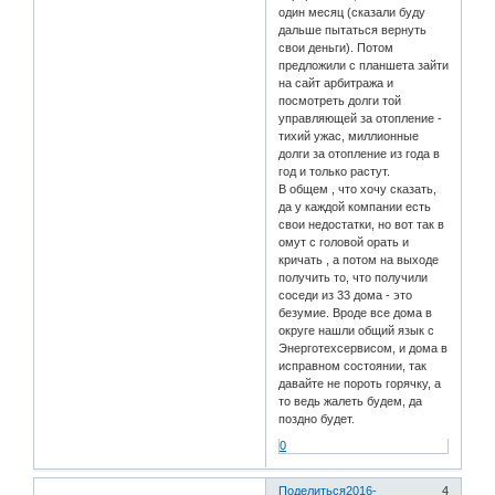
один месяц (сказали буду
дальше пытаться вернуть
свои деньги). Потом
предложили с планшета зайти
на сайт арбитража и
посмотреть долги той
управляющей за отопление -
тихий ужас, миллионные
долги за отопление из года в
год и только растут.
В общем , что хочу сказать,
да у каждой компании есть
свои недостатки, но вот так в
омут с головой орать и
кричать , а потом на выходе
получить то, что получили
соседи из 33 дома - это
безумие. Вроде все дома в
округе нашли общий язык с
Энерготехсервисом, и дома в
исправном состоянии, так
давайте не пороть горячку, а
то ведь жалеть будем, да
поздно будет.
0
Поделиться
2016-
4