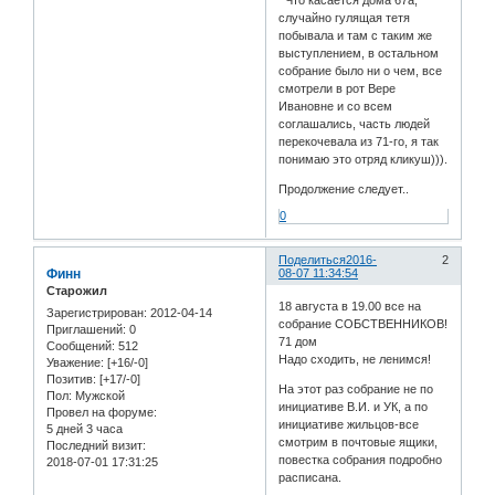
случайно гулящая тетя
побывала и там с таким же
выступлением, в остальном
собрание было ни о чем, все
смотрели в рот Вере
Ивановне и со всем
соглашались, часть людей
перекочевала из 71-го, я так
понимаю это отряд кликуш))).
Продолжение следует..
0
Поделиться
2016-
2
Финн
08-07 11:34:54
Старожил
18 августа в 19.00 все на
Зарегистрирован
: 2012-04-14
собрание СОБСТВЕННИКОВ!
Приглашений:
0
71 дом
Сообщений:
512
Надо сходить, не ленимся!
Уважение:
[+16/-0]
Позитив:
[+17/-0]
На этот раз собрание не по
Пол:
Мужской
инициативе В.И. и УК, а по
Провел на форуме:
инициативе жильцов-все
5 дней 3 часа
смотрим в почтовые ящики,
Последний визит:
повестка собрания подробно
2018-07-01 17:31:25
расписана.