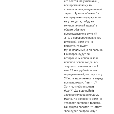
его состояния уклонились,
все время почему то
ссылаясь на муниципальный
тариф. Ну и как обычно:" я
вас приучаю к порядку, если
не утвердите, пойду на
муниципальный тариф" в
общем обычное
представление в духе УК
ЭТС с переворачивание тем
и угрозой, если это не
примете, то будет
муниципальный, а он больше.
На вопрос будут ли
возвращены собранные и
неиспользованные деньги
текущего ремонта, а это 1
млн 17 тыс рублей, ответ
отрицательный, потому что у
УК есть задолженность перед
поставщиками. " вы что?
Хотите, чтобы я кредит
брал?" Дальше пойдёт
заочное голосование до 29
марта. На вопрос: "а если не
утвердят договор и тарифы,
как будете работать?" Ответ-
"все будет по прежнему!"