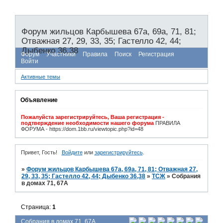
Форум жильцов Карбышева 67а, 69а, 71, 81;
Отважная 27, 29, 33, 35; Гастелло 42, 44;
Дыбенко 36,38
Форум
Участники
Правила
Поиск
Регистрация
Войти
Активные темы
Объявление
Пожалуйста зарегистрируйтесь, Ваша регистрация -
подтверждение необходимости нашего форума
ПРАВИЛА
ФОРУМА - https://dom.1bb.ru/viewtopic.php?id=48
Привет, Гость!
Войдите
или
зарегистрируйтесь
.
»
Форум жильцов Карбышева 67а, 69а, 71, 81; Отважная 27,
29, 33, 35; Гастелло 42, 44; Дыбенко 36,38
»
ТСЖ
»
Собрания
в домах 71, 67А
Страница:
1
Собрания в домах 71, 67А