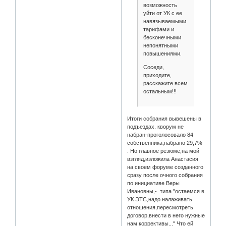
возможность
уйти от УК с ее
навязываемыми
тарифами и
бесконечными
непонятными
повышениями.
Соседи,
приходите,
расскажите всем
остальным!!!
Итоги собрания вывешены в
подъездах. кворум не
набран-проголосовало 84
собственника,набрано 29,7%
. Но главное резюме,на мой
взгляд,изложила Анастасия
на своем форуме созданного
сразу после очного собрания
по инициативе Веры
Ивановны,- типа "остаемся в
УК ЭТС,надо налаживать
отношения,пересмотреть
договор,внести в него нужные
нам коррективы..." Что ей