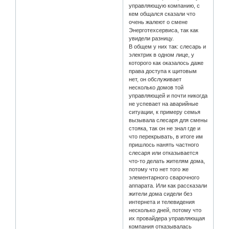
управляющую компанию, с
кем общался сказали что
очень жалеют о смене
Энерготехсервиса, так как
увидели разницу.
В общем у них так: слесарь и
электрик в одном лице, у
которого как оказалось даже
права доступа к щитовым
нет, он обслуживает
несколько домов той
управляющей и почти никогда
не успевает на аварийные
ситуации, к примеру семья
вызывала слесаря для смены
стояка, так он не знал где и
что перекрывать, в итоге им
пришлось нанять частного
слесаря или отказывается
что-то делать жителям дома,
потому что нет того же
элементарного сварочного
аппарата. Или как рассказали
жители дома сидели без
интернета и телевидения
несколько дней, потому что
их провайдера управляющая
компания отказывалась