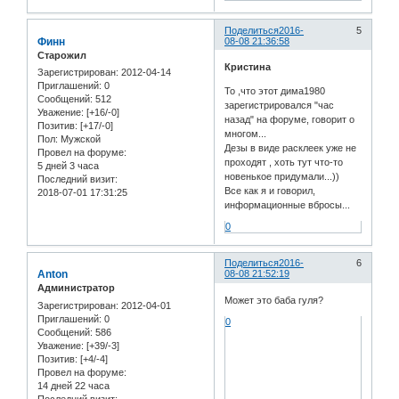
Поделиться
2016-
5
Финн
08-08 21:36:58
Старожил
Кристина
Зарегистрирован
: 2012-04-14
Приглашений:
0
То ,что этот дима1980
Сообщений:
512
зарегистрировался "час
Уважение:
[+16/-0]
назад" на форуме, говорит о
Позитив:
[+17/-0]
многом...
Пол:
Мужской
Дезы в виде расклеек уже не
Провел на форуме:
проходят , хоть тут что-то
5 дней 3 часа
новенькое придумали...))
Последний визит:
Все как я и говорил,
2018-07-01 17:31:25
информационные вбросы...
0
Поделиться
2016-
6
Anton
08-08 21:52:19
Администратор
Может это баба гуля?
Зарегистрирован
: 2012-04-01
Приглашений:
0
0
Сообщений:
586
Уважение:
[+39/-3]
Позитив:
[+4/-4]
Провел на форуме:
14 дней 22 часа
Последний визит: