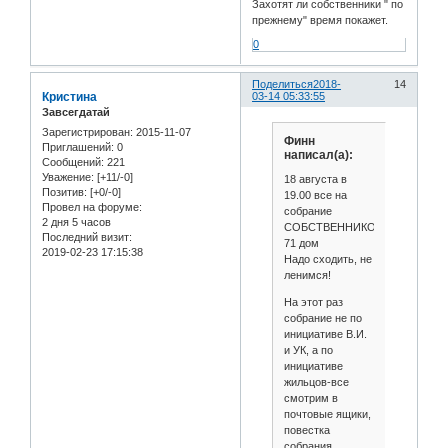
Захотят ли собственники " по
прежнему" время покажет.
0
Поделиться
2018-
14
Кристина
03-14 05:33:55
Завсегдатай
Зарегистрирован
: 2015-11-07
Финн
Приглашений:
0
написал(а):
Сообщений:
221
Уважение:
[+11/-0]
18 августа в
Позитив:
[+0/-0]
19.00 все на
Провел на форуме:
собрание
2 дня 5 часов
СОБСТВЕННИКОВ!
Последний визит:
71 дом
2019-02-23 17:15:38
Надо сходить, не
ленимся!
На этот раз
собрание не по
инициативе В.И.
и УК, а по
инициативе
жильцов-все
смотрим в
почтовые ящики,
повестка
собрания