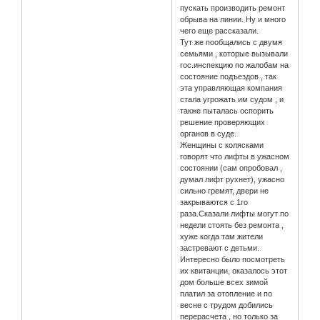
пускать производить ремонт
обрыва на линии. Ну и много
чего еще рассказали.
Тут же пообщались с двумя
семьями , которые вызывали
гос.инспекцию по жалобам на
состояние подъездов , так
эта управляющая компания
стала угрожать им судом , и
также пыталась оспорить
решение проверяющих
органов в суде.
Женщины с колясками
говорят что лифты в ужасном
состоянии (сам опробовал ,
думал лифт рухнет), ужасно
сильно гремят, двери не
закрываются с 1го
раза.Сказали лифты могут по
недели стоять без ремонта ,
хуже когда там жители
застревают с детьми.
Интересно было посмотреть
их квитанции, оказалось этот
дом больше всех зимой
платил за отопление и по
весне с трудом добились
перерасчета , но только за