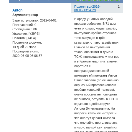
Поделиться
2016-
1
Anton
08-06 13:54:29
Администратор
В среду у наших соседей
Зарегистрирован
: 2012-04-01
прошли собрания. В 71 дом
Приглашений:
0
чуть опоздал, когда пришёл,
Сообщений:
586
выступала крайне странная
Уважение:
[+39/-3]
тетя живущая в трёх
Позитив:
[+4/-4]
кварталах от места действия.
Провел на форуме:
14 дней 22 часа
Смысл её выступления
Последний визит:
таков: она живёт в доме с
2020-06-08 06:06:37
ТСЖ, председатель у них вор
и в Кремле квартплата ниже,
бороться с
несправедливостью ей
помогает ей помогает Антон
Вячеславович (по её мнению
серьезный профессионал и
вообще хороший человек),
очень просила не повторять
их ошибок, вступить в ТСН и
отдаться в добрые руки
Антона Вячеславовича. На
вопросы какой её интерес и
что она тут делает сказала
что случайно прогуливалась
мимо с пачкой квитанций из
своего дома, которые дарила