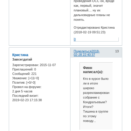
проведения ОСС он, вроде
как, первый, значит
плановый.... ну их
дальновидные планы не
понять.
Отредактировано Кристина
(2018-02-19 09:51:23)
0
Поделиться
2018-
13
Кристина
02-28 22:40:37
Завсегдатай
Зарегистрирован
: 2015-11-07
Финн
Приглашений:
0
написал(а):
Сообщений:
221
Уважение:
[+11/-0]
Кто в курсе было
Позитив:
[+0/-0]
ли в итоге
Провел на форуме:
широко
2 дня 5 часов
разрекламированное
Последний визит:
собрание с
2019-02-23 17:15:38
Кондратьевым?
Итоги?
Тишина в группе
по этому
поводу...