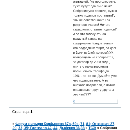
агитацией: "не проголосуете,
хуже будет, "да вы о чем?
Собрание уже прошло, нужно
только подпись поставить!",
"вы не собственник? Так
родственники же! Ничего
страшного, ставьте подпись!"
А за что голосуют? За
раздутый тариф на
содержание Кондратьева и
его подрядных фирм, за долг
в 1млн рублей, который УК
возвращать не собирается,
за договор до 2028 года ,
опять с односторонним
повышением тарифа до
10%... эх-хе-хе. Думайте уже,
что подписываете. А то
вначале подписали, а потом
спрашивают друг у друга: а
это что????
0
Страница:
1
»
Форум жильцов Карбышева 67а, 69а, 71, 81; Отважная 27,
29, 33, 35; Гастелло 42, 44; Дыбенко 36,38
»
ТСЖ
»
Собрания