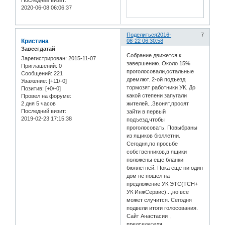
2020-06-08 06:06:37
Поделиться
2016-
7
Кристина
08-22 06:30:58
Завсегдатай
Собрание движется к
Зарегистрирован
: 2015-11-07
завершению. Около 15%
Приглашений:
0
проголосовали,остальные
Сообщений:
221
дремлют. 2-ой подъезд
Уважение:
[+11/-0]
тормозят работники УК. До
Позитив:
[+0/-0]
какой степени запугали
Провел на форуме:
2 дня 5 часов
жителей...Звонят,просят
Последний визит:
зайти в первый
2019-02-23 17:15:38
подъезд,чтобы
проголосовать. Повыбраны
из ящиков бюллетни.
Сегодня,по просьбе
собственников,в ящики
положены еще бланки
бюллетней. Пока еще ни один
дом не пошел на
предложение УК ЭТС(ТСН+
УК ИнжСервис)...,но все
может случится. Сегодня
подвели итоги голосования.
Сайт Анастасии ,
председателя