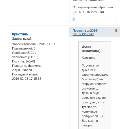
Отредактировано Кристина
(2016-09-15 19:42:10)
0
Поделиться
2016-
8
Кристина
09-15 19:53:49
Завсегдатай
Зарегистрирован
: 2015-11-07
Финн
Приглашений:
0
написал(а):
Сообщений:
221
Уважение:
[+11/-0]
Кристина
Позитив:
[+0/-0]
То ,что этот
Провел на форуме:
дима1980
2 дня 5 часов
Последний визит:
зарегистрировался
2019-02-23 17:15:38
"час назад" на
форуме, говорит
о многом...
Дезы в виде
расклеек уже не
проходят , хоть
тут что-то
новенькое
придумали...))
Все как я и
говорил,