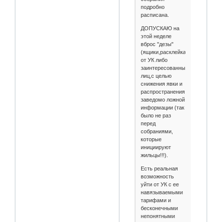
подробно
расписана.
ДОПУСКАЮ на
этой неделе
вброс "дезы"
(ящики,расклейка)
от УК либо
заинтересованных
лиц,с целью
снижения явки и
распространения
заведомо ложной
информации (так
было не раз
перед
собраниями,
которые
инициируют
жильцы!!!).
Есть реальная
возможность
уйти от УК с ее
навязываемыми
тарифами и
бесконечными
непонятными