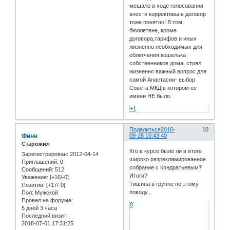
мешало в ходе голосования
внести коррективы в договор
тоже понятно! В том
бюллетене, кроме
договора,тарифов и иных
жизненно необходимых для
облегчения кошелька
собственников дома, стоял
жизненно важный вопрос для
самой Анастасии- выбор
Совета МКД,в котором ее
имени НЕ было.
+1
Поделиться
2016-
10
Финн
09-28 10:43:40
Старожил
Кто в курсе было ли в итоге
Зарегистрирован
: 2012-04-14
широко разрекламированное
Приглашений:
0
собрание с Кондратьевым?
Сообщений:
512
Итоги?
Уважение:
[+16/-0]
Тишина в группе по этому
Позитив:
[+17/-0]
поводу...
Пол:
Мужской
Провел на форуме:
0
5 дней 3 часа
Последний визит:
2018-07-01 17:31:25