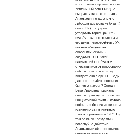
мало. Таким образом, новый
легитимный совет МКД не
выбран, у власти осталась
Анастасия, но делать что
либо для дома она не будет!(
слова ВИ). Не удалось
утвердить тариф, решить
судьбу текущего ремонта и
его цены, перерасчётов с УК,
как нам обещали на
собраниях, если мы
создадим ТСН. Какой
следующий шаг будет у
отказавшихся от голосования
собственников при уходе
Кондратьева с арены... Ведь
для чего то байкот собранию
был организован? Сегодня
Вера Ивановна признала
свою неправоту в отношении
инициативной группы, хотела
собрать собрание и принести
извинения за пятилетнюю
травлю противников ЭТС. Ну
там то было : разделяй и
властвуй! А действия
Анастасии и её сторонников
оценке не поддаются.