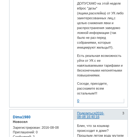
ДОПУСКАЮ на этой неделе
вброс "дезы"
(ящики,расклейка) от УК либо
заинтересованных лиц,с
целью снижения явки и
распространения заведомо
ложной информации (так
было не раз перед
собраниями, которые
инициируют жильцы!!!).
Есть реальная возможность
уйти от УК с ее
навязываемыми тарифами и
бесконечными непонятными
повышениями.
Соседи, приходите,
расскажите всем
остальным!!!
0
Поделиться
2016-
3
Dima1980
08-08 16:40:16
Новосел
Блин, что за кошмар
Зарегистрирован
: 2016-08-08
происходит в доме?
Приглашений:
0
Прошлым летом воду мутили
Сообщений:
2