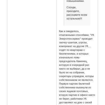
повышениями.
Соседи,
приходите,
расскажите всем
остальным!!!
Как и ожидалось,
откатанными способами, "УК
Энерготехсервис" проводит
заочку-шантаж, угрозы,
компромат на другие УК....
ходят по квартирам с
бюллетенями, в которых
изначально ложь-
председатель Каменец,
которую в очередной раз
никто не выбирал, да и не
было ее на собрании,
секретарь-управдом, которы
собственником не является.
Первую партию бюлетней
собственники выкинули из
своих ящиков почтовых,
вторую партию в офисе никто
не берет, работники УК
доставляют на дом с своей