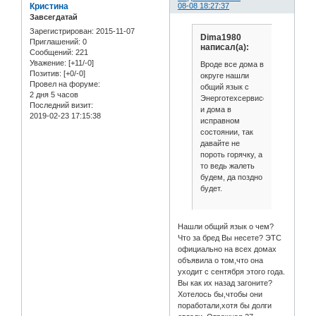
Кристина
08-08 18:27:37
Завсегдатай
Зарегистрирован
: 2015-11-07
Dima1980
Приглашений:
0
написал(а):
Сообщений:
221
Уважение:
[+11/-0]
Вроде все дома в
Позитив:
[+0/-0]
округе нашли
Провел на форуме:
общий язык с
2 дня 5 часов
Энерготехсервисом,
Последний визит:
и дома в
2019-02-23 17:15:38
исправном
состоянии, так
давайте не
пороть горячку, а
то ведь жалеть
будем, да поздно
будет.
Нашли общий язык о чем?
Что за бред Вы несете? ЭТС
официально на всех домах
объявила о том,что она
уходит с сентября этого года.
Вы как их назад загоните?
Хотелось бы,чтобы они
поработали,хотя бы долги