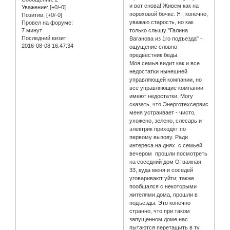
и вот снова! Живем как на
Уважение:
[+0/-0]
пороховой бочке. Я , конечно,
Позитив:
[+0/-0]
уважаю старость, но как
Провел на форуме:
7 минут
только слышу "Галина
Последний визит:
Ваганова из 1го подъезда" -
2016-08-08 16:47:34
ощущение словно
предвестник беды.
Моя семья видит как и все
недостатки нынешней
управляющей компании, но
все управляющие компании
имеют недостатки. Могу
сказать, что Энерготехсервис
меня устраивает - чисто,
ухожено, зелено, слесарь и
электрик приходят по
первому вызову. Ради
интереса на днях с семьей
вечером прошли посмотреть
на соседний дом Отважная
33, куда меня и соседей
уговаривают уйти; также
пообщался с некоторыми
жителями дома, прошли в
подъезды. Это конечно
странно, что при таком
запущенном доме нас
пытаются перетащить в ту