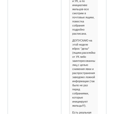
и УК, а по
инициативе
жильцов-все
смотрим в
почтовые ящики,
повестка
собрания
подробно
расписана.
ДОПУСКАЮ на
этой неделе
вброс "дезы"
(ящики,расклейка)
от УК либо
заинтересованных
лиц,с целью
снижения явки и
распространения
заведомо ложной
информации (так
было не раз
перед
собраниями,
которые
инициируют
жильцы!!!).
Есть реальная