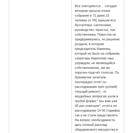
Все повторяется... сегодня
вечером прошло очное
собрание в 71 доме:15
человек от УК( пришли все
бухгалтера, сантехники,
руководство, юристы), три
собственника. Повестки не
придерживались, но решение
роздали, в котором
председатель-Каменец,
которой не было на собрании,
секретарь Кириллов( наш
управдом, не являющийся
собственником), им же
поручен подсчёт голосов. По
бумажечке зачитали
поочерёдно отчёт по
расходованию трёх рублей(
текущий ремонт) , от
неудобных вопросов ушли в
грубой форме:" мы вам уже
45 раз отвечали", отчёта по
расходовании 14-50 (тарифа)
так и не стали представлять.
На вопрос необходимости
дать полный расклад
общедомового имущества и