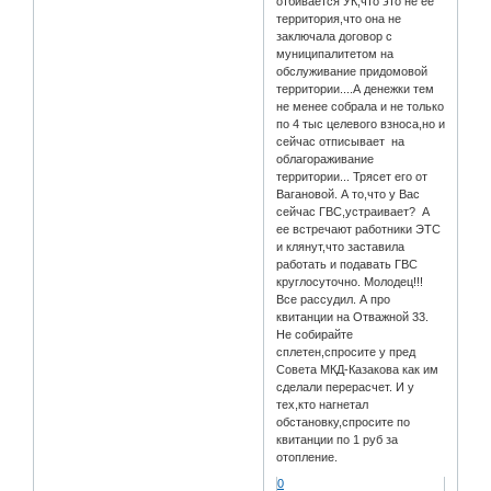
отбивается УК,что это не ее
территория,что она не
заключала договор с
муниципалитетом на
обслуживание придомовой
территории....А денежки тем
не менее собрала и не только
по 4 тыс целевого взноса,но и
сейчас отписывает на
облагораживание
территории... Трясет его от
Вагановой. А то,что у Вас
сейчас ГВС,устраивает? А
ее встречают работники ЭТС
и клянут,что заставила
работать и подавать ГВС
круглосуточно. Молодец!!!
Все рассудил. А про
квитанции на Отважной 33.
Не собирайте
сплетен,спросите у пред
Совета МКД-Казакова как им
сделали перерасчет. И у
тех,кто нагнетал
обстановку,спросите по
квитанции по 1 руб за
отопление.
0