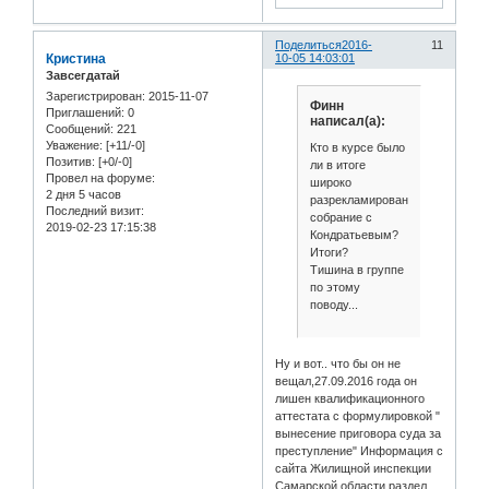
Поделиться
2016-
11
Кристина
10-05 14:03:01
Завсегдатай
Зарегистрирован
: 2015-11-07
Финн
Приглашений:
0
написал(а):
Сообщений:
221
Уважение:
[+11/-0]
Кто в курсе было
Позитив:
[+0/-0]
ли в итоге
Провел на форуме:
широко
2 дня 5 часов
разрекламированное
Последний визит:
собрание с
2019-02-23 17:15:38
Кондратьевым?
Итоги?
Тишина в группе
по этому
поводу...
Ну и вот.. что бы он не
вещал,27.09.2016 года он
лишен квалификационного
аттестата с формулировкой "
вынесение приговора суда за
преступление" Информация с
сайта Жилищной инспекции
Самарской области,раздел