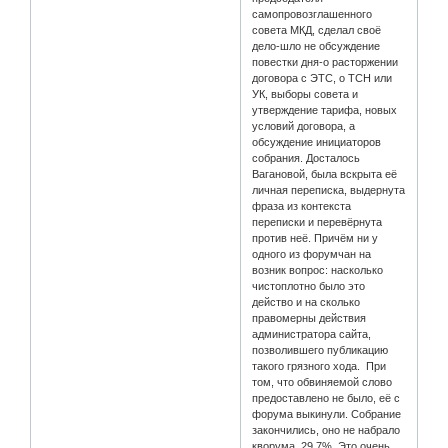
самопровозглашенного
совета МКД, сделал своё
дело-шло не обсуждение
повестки дня-о расторжении
договора с ЭТС, о ТСН или
УК, выборы совета и
утверждение тарифа, новых
условий договора, а
обсуждение инициаторов
собрания. Досталось
Вагановой, была вскрыта её
личная переписка, выдернута
фраза из контекста
переписки и перевёрнута
против неё. Причём ни у
одного из форумчан на
возник вопрос: насколько
чистоплотно было это
действо и на сколько
правомерны действия
администратора сайта,
позволившего публикацию
такого грязного хода. При
том, что обвиняемой слово
предоставлено не было, её с
форума выкинули. Собрание
закончились, оно не набрало
кворума. 29,7%. Это очень