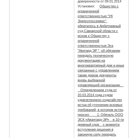
доверенности от 09.01.2014
Установил:
Общество с
ограниченной
ответственностью "УК
Энерготехсервис"
обратилось в Арбитражный
суд Самарской области с
иском к Обществу с
ограниченной
ответственностью Эск
"Авнгард ЭР " об обязании
передать техническую
документацию на
многоквартирный дом и иные
связанные с управлением
таким домом документы
вновь выбранной
управляющей организации.
Определением суда от
20.03.2014 года судом
удовлетворено ходатайство
истца об уточнении исковых
требований, в котором истец
просил: 1. Обязать ООО
ЭСК «Авангард-ЭР» в 10-ти
дневный срок с момента
вступления решения в
законную силу передать