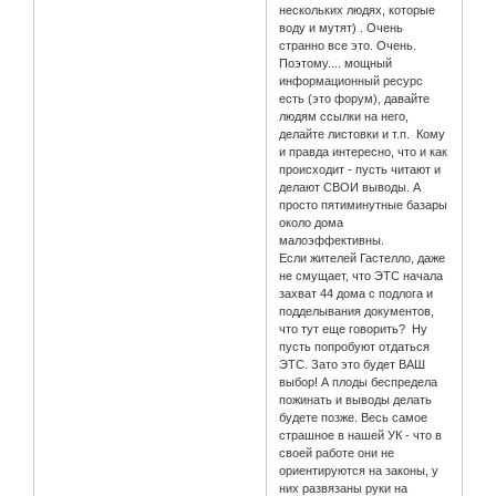
нескольких людях, которые
воду и мутят) . Очень
странно все это. Очень.
Поэтому.... мощный
информационный ресурс
есть (это форум), давайте
людям ссылки на него,
делайте листовки и т.п. Кому
и правда интересно, что и как
происходит - пусть читают и
делают СВОИ выводы. А
просто пятиминутные базары
около дома
малоэффективны.
Если жителей Гастелло, даже
не смущает, что ЭТС начала
захват 44 дома с подлога и
подделывания документов,
что тут еще говорить? Ну
пусть попробуют отдаться
ЭТС. Зато это будет ВАШ
выбор! А плоды беспредела
пожинать и выводы делать
будете позже. Весь самое
страшное в нашей УК - что в
своей работе они не
ориентируются на законы, у
них развязаны руки на