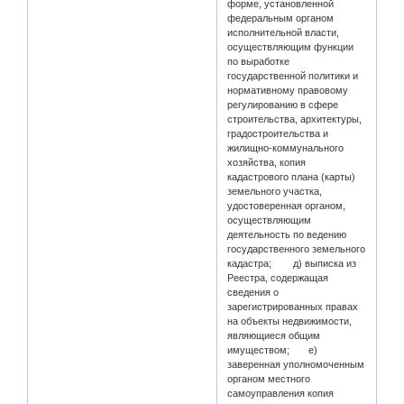
форме, установленной
федеральным органом
исполнительной власти,
осуществляющим функции
по выработке
государственной политики и
нормативному правовому
регулированию в сфере
строительства, архитектуры,
градостроительства и
жилищно-коммунального
хозяйства, копия
кадастрового плана (карты)
земельного участка,
удостоверенная органом,
осуществляющим
деятельность по ведению
государственного земельного
кадастра; д) выписка из
Реестра, содержащая
сведения о
зарегистрированных правах
на объекты недвижимости,
являющиеся общим
имуществом; е)
заверенная уполномоченным
органом местного
самоуправления копия