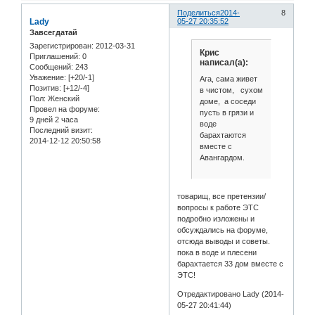
Поделиться
2014-
8
Lady
05-27 20:35:52
Завсегдатай
Зарегистрирован
: 2012-03-31
Крис
Приглашений:
0
написал(а):
Сообщений:
243
Уважение:
[+20/-1]
Ага, сама живет
Позитив:
[+12/-4]
в чистом, сухом
Пол:
Женский
доме, а соседи
Провел на форуме:
пусть в грязи и
9 дней 2 часа
воде
Последний визит:
барахтаются
2014-12-12 20:50:58
вместе с
Авангардом.
товарищ, все претензии/
вопросы к работе ЭТС
подробно изложены и
обсуждались на форуме,
отсюда выводы и советы.
пока в воде и плесени
барахтается 33 дом вместе с
ЭТС!
Отредактировано Lady (2014-
05-27 20:41:44)