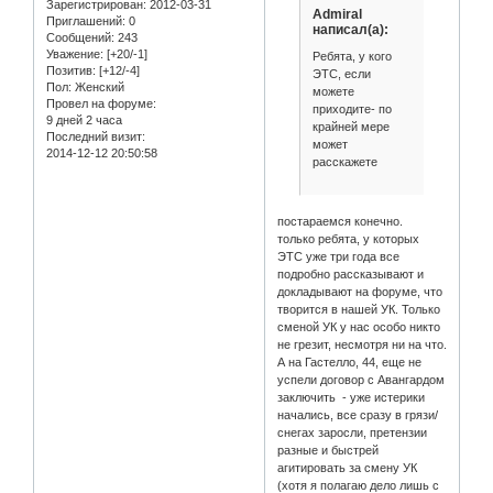
Зарегистрирован
: 2012-03-31
Admiral
Приглашений:
0
написал(а):
Сообщений:
243
Уважение:
[+20/-1]
Ребята, у кого
Позитив:
[+12/-4]
ЭТС, если
Пол:
Женский
можете
Провел на форуме:
приходите- по
9 дней 2 часа
крайней мере
Последний визит:
может
2014-12-12 20:50:58
расскажете
постараемся конечно.
только ребята, у которых
ЭТС уже три года все
подробно рассказывают и
докладывают на форуме, что
творится в нашей УК. Только
сменой УК у нас особо никто
не грезит, несмотря ни на что.
А на Гастелло, 44, еще не
успели договор с Авангардом
заключить - уже истерики
начались, все сразу в грязи/
снегах заросли, претензии
разные и быстрей
агитировать за смену УК
(хотя я полагаю дело лишь с