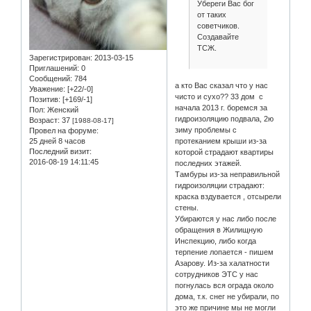
Убереги Вас бог
от таких
советчиков.
Создавайте
ТСЖ.
Зарегистрирован
: 2013-03-15
Приглашений:
0
Сообщений:
784
а кто Вас сказал что у нас
Уважение:
[+22/-0]
чисто и сухо?? 33 дом с
Позитив:
[+169/-1]
начала 2013 г. боремся за
Пол:
Женский
гидроизоляцию подвала, 2ю
Возраст:
37
[1988-08-17]
зиму проблемы с
Провел на форуме:
25 дней 8 часов
протеканием крыши из-за
Последний визит:
которой страдают квартиры
2016-08-19 14:11:45
последних этажей.
Тамбуры из-за неправильной
гидроизоляции страдают:
краска вздувается , отсырели
стены.
Убираются у нас либо после
обращения в Жилищную
Инспекцию, либо когда
терпение лопается - пишем
Азарову. Из-за халатности
сотрудников ЭТС у нас
погнулась вся ограда около
дома, т.к. снег не убирали, по
это же причине мы не могли