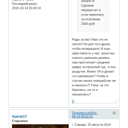
оплате 0!
Последний визит:
Сделали
2015-10-14 20:40:10
перерасчет и
учли переплату
за отопление
2500 руб!
Рады за вас! Нам это не
светит! Не для того драли,
чтобы возвращать! И еще
одна пакость у нас: реши мы
платить равными долями,
нам просчитают среднюю
цифру за прошлый год , а она
раздутая. Может УК и делает
это намеренно? Чтобы в
случае наших новаций,нас же
и наказать?! Типа- за что
боролись, на то и
напоролись?
0
Поделиться
2014-
21
Suerte17
08-23 09:22:41
Старожил
г. Самара 20 августа 2014