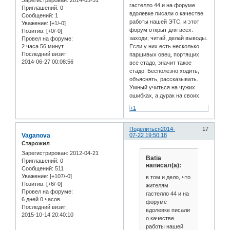
гастелло 44 и на форуме
Приглашений:
0
вдолевке писали о качестве
Сообщений:
1
работы нашей ЭТС, и этот
Уважение:
[+1/-0]
форум открыт для всех:
Позитив:
[+0/-0]
заходи, читай, делай выводы.
Провел на форуме:
2 часа 56 минут
Если у них есть несколько
Последний визит:
паршивых овец, портящих
2014-06-27 00:08:56
все стадо, значит такое
стадо. Бесполезно ходить,
объяснять, рассказывать.
Умный учиться на чужих
ошибках, а дурак на своих.
+1
Поделиться
2014-
17
Vaganova
07-22 19:50:18
Старожил
Зарегистрирован
: 2012-04-21
Batia
Приглашений:
0
написал(а):
Сообщений:
511
Уважение:
[+107/-0]
в том и дело, что
Позитив:
[+6/-0]
жителям
Провел на форуме:
гастелло 44 и на
6 дней 0 часов
форуме
Последний визит:
вдолевке писали
2015-10-14 20:40:10
о качестве
работы нашей