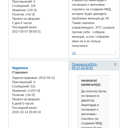
Приглашений:
0
поговорил с жителями -
Сообщений:
118
сошлись на создании МКД,
Уважение:
[+5/-0]
которое будет доводить
Позитив:
[+0/-0]
проблемы жильцов до УК.
Провел на форуме:
2 дня 6 часов
Также сменили
Последний визит:
управляющего. ЭТС сыграла
2017-03-07 09:59:31
против себя - собрали
жильцов, а итог собрания
явно не в их пользу
получился.
+1
Поделиться
2014-
3
Vaganova
05-27 15:42:41
Старожил
Зарегистрирован
: 2012-04-21
neomarat
Приглашений:
0
написал(а):
Сообщений:
511
Уважение:
[+107/-0]
Да попытка была,
Позитив:
[+6/-0]
но пришел и
Провел на форуме:
директор
6 дней 0 часов
Авангарда и
Последний визит:
поговорил с
2015-10-14 20:40:10
жителями -
сошлись на
создании МКД,
которое будет