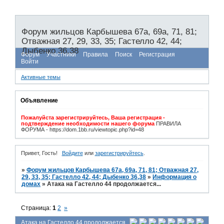
Форум жильцов Карбышева 67а, 69а, 71, 81;
Отважная 27, 29, 33, 35; Гастелло 42, 44;
Дыбенко 36,38
Форум
Участники
Правила
Поиск
Регистрация
Войти
Активные темы
Объявление
Пожалуйста зарегистрируйтесь, Ваша регистрация -
подтверждение необходимости нашего форума
ПРАВИЛА
ФОРУМА - https://dom.1bb.ru/viewtopic.php?id=48
Привет, Гость!
Войдите
или
зарегистрируйтесь
.
»
Форум жильцов Карбышева 67а, 69а, 71, 81; Отважная 27,
29, 33, 35; Гастелло 42, 44; Дыбенко 36,38
»
Информация о
домах
»
Атака на Гастелло 44 продолжается...
Страница:
1
2
»
Атака на Гастелло 44 продолжается...