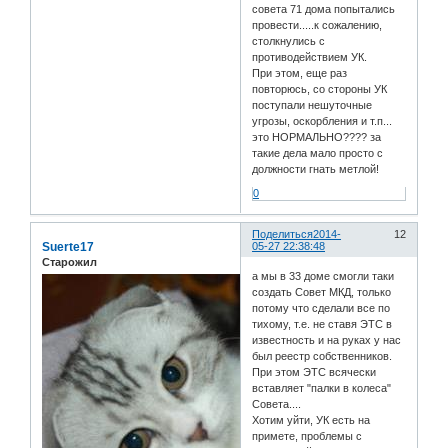
совета 71 дома попытались
провести.....к сожалению,
столкнулись с
противодействием УК.
При этом, еще раз
повторюсь, со стороны УК
поступали нешуточные
угрозы, оскорбления и т.п...
это НОРМАЛЬНО???? за
такие дела мало просто с
должности гнать метлой!
0
Поделиться
2014-
12
Suerte17
05-27 22:38:48
Старожил
а мы в 33 доме смогли таки
создать Совет МКД, только
потому что сделали все по
тихому, т.е. не ставя ЭТС в
известность и на руках у нас
был реестр собственников.
При этом ЭТС всячески
вставляет "палки в колеса"
Совета....
Хотим уйти, УК есть на
примете, проблемы с