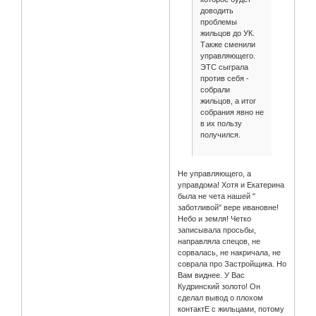
доводить
проблемы
жильцов до УК.
Также сменили
управляющего.
ЭТС сыграла
против себя -
собрали
жильцов, а итог
собрания явно не
в их пользу
получился.
Не управляющего, а
управдома! Хотя и Екатерина
была не чета нашей "
заботливой" вере ивановне!
Небо и земля! Четко
записывала просьбы,
направляла спецов, не
сорвалась, не накричала, не
соврала про Застройщика. Но
Вам виднее. У Вас
Кудринский золото! Он
сделал вывод о плохом
контактЕ с жильцами, потому