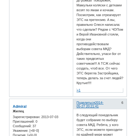
до рожках покорежен,
Мамульки коляски с детками
возят по ямам и кочкам.
Посмотрим, как отреагирует
ЭТС на претензию. А вы,
правильно Олеся написала:
что сделали? Рядом с ЧОПом
и Верой Ивановной стояли,
когда они
противодействовали
выборам совета МКД?
Действительно, упаси бог от
таких предвзятых
советчиков!!! А ТСЖ сейчас
создать, чтоб все. От чего
ЭТС берегла Застройщика,
теперь делать за счет людей?
Крутые!!!!
+1
Поделиться
2014-
6
Admiral
05-27 20:21:41
Жилец
В следующий понедельник
Зарегистрирован
: 2013-07-03
будет собрание по выбору
Приглашений:
0
совета МКД. Ребята, у кого
Сообщений:
37
ЭТС, если можете приходите-
Уважение:
[+8/-0]
по крайней мере может
Позитив:
[+0/-0]