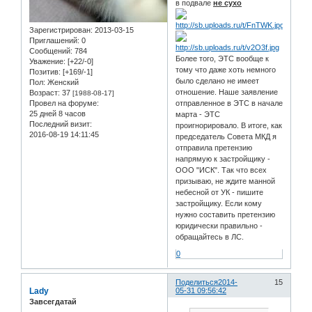
в подвале
не сухо
Зарегистрирован
: 2013-03-15
Приглашений:
0
Сообщений:
784
Более того, ЭТС вообще к
Уважение:
[+22/-0]
тому что даже хоть немного
Позитив:
[+169/-1]
было сделано не имеет
Пол:
Женский
отношение. Наше заявление
Возраст:
37
[1988-08-17]
отправленное в ЭТС в начале
Провел на форуме:
25 дней 8 часов
марта - ЭТС
Последний визит:
проигнорировало. В итоге, как
2016-08-19 14:11:45
председатель Совета МКД я
отправила претензию
напрямую к застройщику -
ООО "ИСК". Так что всех
призываю, не ждите манной
небесной от УК - пишите
застройщику. Если кому
нужно составить претензию
юридически правильно -
обращайтесь в ЛС.
0
Поделиться
2014-
15
Lady
05-31 09:56:42
Завсегдатай