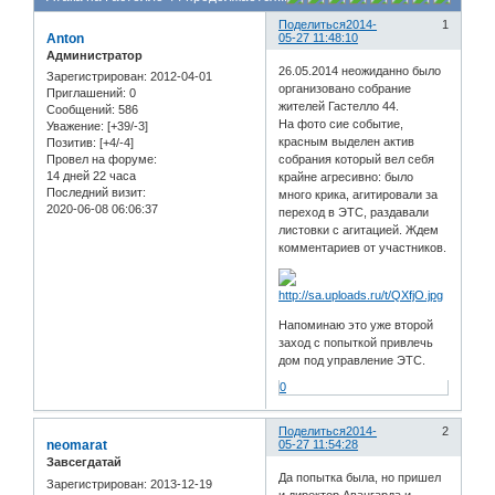
Поделиться
2014-
1
Anton
05-27 11:48:10
Администратор
26.05.2014 неожиданно было
Зарегистрирован
: 2012-04-01
организовано собрание
Приглашений:
0
жителей Гастелло 44.
Сообщений:
586
На фото сие событие,
Уважение:
[+39/-3]
красным выделен актив
Позитив:
[+4/-4]
собрания который вел себя
Провел на форуме:
14 дней 22 часа
крайне агресивно: было
Последний визит:
много крика, агитировали за
2020-06-08 06:06:37
переход в ЭТС, раздавали
листовки с агитацией. Ждем
комментариев от участников.
Напоминаю это уже второй
заход с попыткой привлечь
дом под управление ЭТС.
0
Поделиться
2014-
2
neomarat
05-27 11:54:28
Завсегдатай
Да попытка была, но пришел
Зарегистрирован
: 2013-12-19
и директор Авангарда и