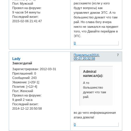
расскажете (если у кого
Пол:
Мужской
Провел на форуме:
будут вопросы) как
9 часов 54 минуты
управляет домом ЭТС. А то
Последний визит:
большинство думает что там
2015-02-06 21:41:47
рай. Но слава богу вчера
никто не заикался на предмет
того, что Давайте перейдем в
ЭТС.
0
Поделиться
2014-
7
Lady
05-27 20:32:58
Завсегдатай
Зарегистрирован
: 2012-03-31
Admiral
Приглашений:
0
написал(а):
Сообщений:
243
Уважение:
[+20/-1]
А то
Позитив:
[+12/-4]
большинство
Пол:
Женский
думает что там
Провел на форуме:
рай.
9 дней 2 часа
Последний визит:
2014-12-12 20:50:58
во до чего информационная
атака довела!
0