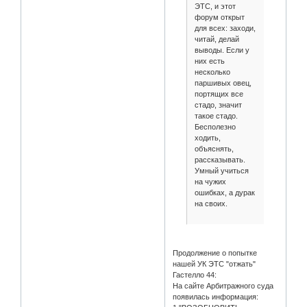
ЭТС, и этот
форум открыт
для всех: заходи,
читай, делай
выводы. Если у
них есть
несколько
паршивых овец,
портящих все
стадо, значит
такое стадо.
Бесполезно
ходить,
объяснять,
рассказывать.
Умный учиться
на чужих
ошибках, а дурак
на своих.
Продолжение о попытке
нашей УК ЭТС "отжать"
Гастелло 44:
На сайте Арбитражного суда
появилась информация: