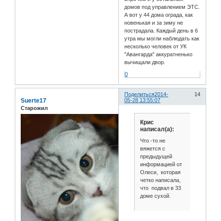
домов под управлением ЭТС.
А вот у 44 дома ограда, как
новенькая и за зиму не
пострадала. Каждый день в 6
утра мы могли наблюдать как
несколько человек от УК
"Авангарда" аккуратненько
вычищали двор.
0
Поделиться
2014-
14
Suerte17
05-28 13:55:07
Старожил
Крис
написал(а):
Что -то не
вяжется с
предыдущей
информацией от
Олеси, которая
четко написала,
что подвал в 33
доме сухой.