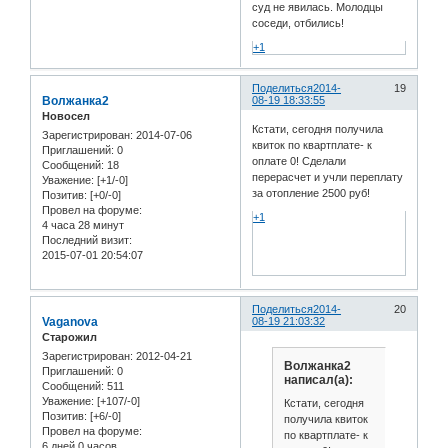
суд не явилась. Молодцы
соседи, отбились!
+1
Поделиться
2014-
19
Волжанка2
08-19 18:33:55
Новосел
Кстати, сегодня получила
Зарегистрирован
: 2014-07-06
квиток по квартплате- к
Приглашений:
0
оплате 0! Сделали
Сообщений:
18
перерасчет и учли переплату
Уважение:
[+1/-0]
за отопление 2500 руб!
Позитив:
[+0/-0]
Провел на форуме:
+1
4 часа 28 минут
Последний визит:
2015-07-01 20:54:07
Поделиться
2014-
20
Vaganova
08-19 21:03:32
Старожил
Зарегистрирован
: 2012-04-21
Волжанка2
Приглашений:
0
написал(а):
Сообщений:
511
Уважение:
[+107/-0]
Кстати, сегодня
Позитив:
[+6/-0]
получила квиток
Провел на форуме:
по квартплате- к
6 дней 0 часов