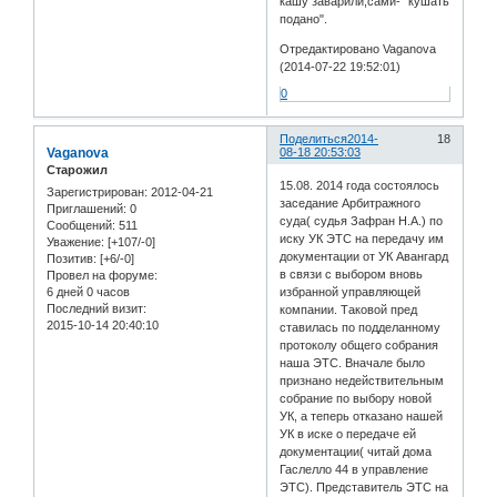
кашу заварили,сами-" кушать
подано".
Отредактировано Vaganova
(2014-07-22 19:52:01)
0
Поделиться
2014-
18
Vaganova
08-18 20:53:03
Старожил
15.08. 2014 года состоялось
Зарегистрирован
: 2012-04-21
заседание Арбитражного
Приглашений:
0
суда( судья Зафран Н.А.) по
Сообщений:
511
иску УК ЭТС на передачу им
Уважение:
[+107/-0]
документации от УК Авангард
Позитив:
[+6/-0]
в связи с выбором вновь
Провел на форуме:
6 дней 0 часов
избранной управляющей
Последний визит:
компании. Таковой пред
2015-10-14 20:40:10
ставилась по подделанному
протоколу общего собрания
наша ЭТС. Вначале было
признано недействительным
собрание по выбору новой
УК, а теперь отказано нашей
УК в иске о передаче ей
документации( читай дома
Гаслелло 44 в управление
ЭТС). Представитель ЭТС на