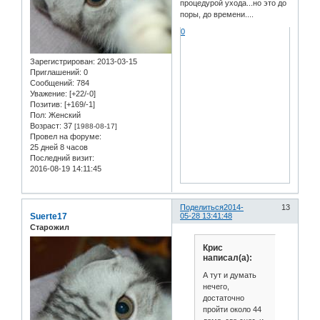
процедурой ухода...но это до
поры, до времени....
0
Зарегистрирован
: 2013-03-15
Приглашений:
0
Сообщений:
784
Уважение:
[+22/-0]
Позитив:
[+169/-1]
Пол:
Женский
Возраст:
37
[1988-08-17]
Провел на форуме:
25 дней 8 часов
Последний визит:
2016-08-19 14:11:45
Поделиться
2014-
13
Suerte17
05-28 13:41:48
Старожил
Крис
написал(а):
А тут и думать
нечего,
достаточно
пройти около 44