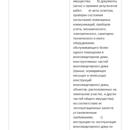
имущества; б) документы
(акты) о приемке результатов
работ; в) акты осмотра,
проверки состояния
(испытания) инженерных
коммуникаций, приборов
учета, механического,
электрического, санитарно-
технического и иного
оборудования,
обслуживающего более
одного помещения в
многоквартирном доме,
конструктивных частей
многоквартирного дома
(крыши, ограждающих
несущих и ненесущих
конструкций
многоквартирного дома,
объектов, расположенных на
земельном участке, и других
частей общего имущества)
на соответствие их
эксплуатационных качеств
установленным
требованиям; г)
инструкцию по эксплуатации
многоквартирного дома по