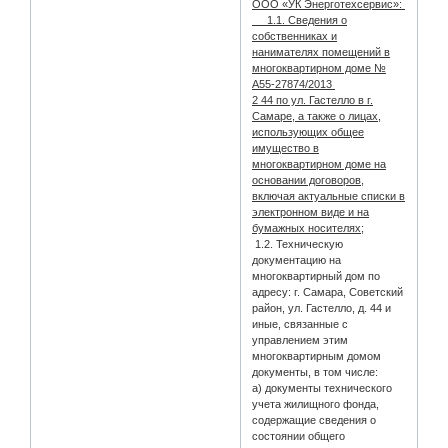
ООО «УК Энерготехсервис»:
1.1. Сведения о
собственниках и
нанимателях помещений в
многоквартирном доме №
А55-27874/2013
2 44 по ул. Гастелло в г.
Самаре, а также о лицах,
использующих общее
имущество в
многоквартирном доме на
основании договоров,
включая актуальные списки в
электронном виде и на
бумажных носителях;
1.2. Техническую
документацию на
многоквартирный дом по
адресу: г. Самара, Советский
район, ул. Гастелло, д. 44 и
иные, связанные с
управлением этим
многоквартирным домом
документы, в том числе:
а) документы технического
учета жилищного фонда,
содержащие сведения о
состоянии общего