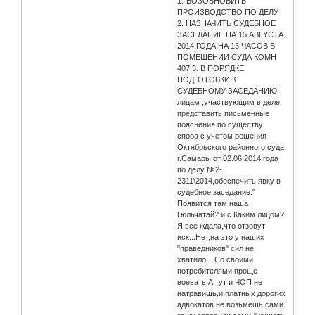
1."ВОЗОБНОВИТЬ
ПРОИЗВОДСТВО ПО ДЕЛУ
2. НАЗНАЧИТЬ СУДЕБНОЕ
ЗАСЕДАНИЕ НА 15 АВГУСТА
2014 ГОДА НА 13 ЧАСОВ В
ПОМЕЩЕНИИ СУДА КОМН
407 3. В ПОРЯДКЕ
ПОДГОТОВКИ К
СУДЕБНОМУ ЗАСЕДАНИЮ:
лицам ,участвующим в деле
представить письменные
пояснения по существу
спора с учетом решения
Октябрьского районного суда
г.Самары от 02.06.2014 года
по делу №2-
2311\2014,обеспечить явку в
судебное заседание."
Появится там наша
Гюльчатай? и с Каким лицом?
Я все ждала,что отзовут
иск...Нет,на это у наших
"праведников" сил не
хватило... Со своими
потребителями проще
воевать.А тут и ЧОП не
натравишь,и платных дорогих
адвокатов не возьмешь,сами