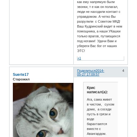
как ему напрямую были
звонки, т е как он полагал,
люди не находили контакт с
управдомом. А четко Вы
разрулили с Советом МКД!
Ваш Кудринский видит в нем
помощника, а наши УКашки
только врагов, путающихся
под ногами! Удачи Вам и
убереги Вас бог от наших
ЭТС!
+1
Поделиться
2014-
4
Suerte17
05-27 17:09:57
Старожил
Крис
написал(а):
Ага, сама живет
в чистом, сухом
доме, а соседи
пусть в грязи и
воде
барахтаются
вместе с
Авангардом.