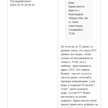
Последний визит:
воде
2015-10-14 20:40:10
барахтаются
вместе с
Авангардом.
Убереги Вас бог
от таких
советчиков.
Создавайте
ТСЖ.
Ну если вы из 71 дома, то
должны знать, что наша ЭТС
примет все меры, чтобы
головы не высовывали не
только с ТСЖ, но и с
любыми замечаниями в
адрес ЭТС! Это первое.
Второе - насчет сухого и
чистого дома- почитайте
прежние информации: у нас
вода в подвале! Я писала "
стоит", меня осмеяли:
вода...и стоит??? Лежит,
растеклась по всему
подвалу! Единственно около
нашего дома весь асфальт на