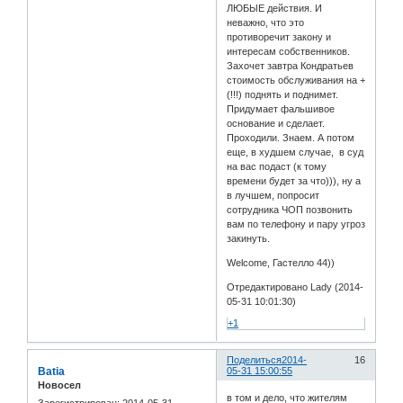
ЛЮБЫЕ действия. И
неважно, что это
противоречит закону и
интересам собственников.
Захочет завтра Кондратьев
стоимость обслуживания на +
(!!!) поднять и поднимет.
Придумает фальшивое
основание и сделает.
Проходили. Знаем. А потом
еще, в худшем случае, в суд
на вас подаст (к тому
времени будет за что))), ну а
в лучшем, попросит
сотрудника ЧОП позвонить
вам по телефону и пару угроз
закинуть.
Welcome, Гастелло 44))
Отредактировано Lady (2014-
05-31 10:01:30)
+1
Поделиться
2014-
16
Batia
05-31 15:00:55
Новосел
в том и дело, что жителям
Зарегистрирован
: 2014-05-31