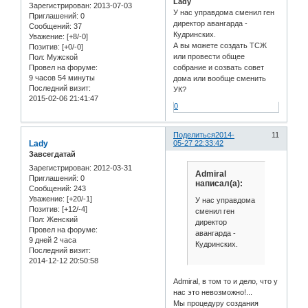
Lady
Зарегистрирован
: 2013-07-03
У нас управдома сменил ген
Приглашений:
0
директор авангарда -
Сообщений:
37
Кудринских.
Уважение:
[+8/-0]
А вы можете создать ТСЖ
Позитив:
[+0/-0]
или провести общее
Пол:
Мужской
Провел на форуме:
собрание и созвать совет
9 часов 54 минуты
дома или вообще сменить
Последний визит:
УК?
2015-02-06 21:41:47
0
Поделиться
2014-
11
Lady
05-27 22:33:42
Завсегдатай
Зарегистрирован
: 2012-03-31
Admiral
Приглашений:
0
написал(а):
Сообщений:
243
Уважение:
[+20/-1]
У нас управдома
Позитив:
[+12/-4]
сменил ген
Пол:
Женский
директор
Провел на форуме:
авангарда -
9 дней 2 часа
Кудринских.
Последний визит:
2014-12-12 20:50:58
Admiral, в том то и дело, что у
нас это невозможно!...
Мы процедуру создания