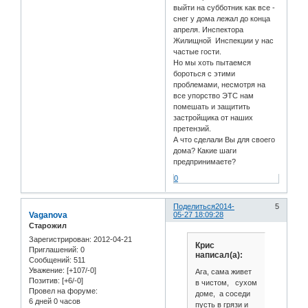
выйти на субботник как все -
снег у дома лежал до конца
апреля. Инспектора
Жилищной Инспекции у нас
частые гости.
Но мы хоть пытаемся
бороться с этими
проблемами, несмотря на
все упорство ЭТС нам
помешать и защитить
застройщика от наших
претензий.
А что сделали Вы для своего
дома? Какие шаги
предпринимаете?
0
Поделиться
2014-
5
Vaganova
05-27 18:09:28
Старожил
Зарегистрирован
: 2012-04-21
Крис
Приглашений:
0
написал(а):
Сообщений:
511
Уважение:
[+107/-0]
Ага, сама живет
Позитив:
[+6/-0]
в чистом, сухом
Провел на форуме:
доме, а соседи
6 дней 0 часов
пусть в грязи и