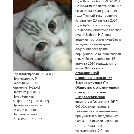
года Дело № А55-27874/2013
Резолютивная часть решения
объявлена 15 августа 2014
года Полный текст решения
изготовлен 20 августа 2014
года Арбитражный суд
Самарской области в составе
судьи Зафран Н.А. при
ведении протокола судебного
заседания секретарем
судебного заседания
Коршуновой А.М. рассмотрев
в судебном заседании 15
августа 2014 года
дело по
иску Общества с
ограниченной
Зарегистрирован
: 2013-03-15
ответственностью "УК
Приглашений:
0
Энерготехсервис" к
Сообщений:
784
Уважение:
[+22/-0]
Общество с ограниченной
Позитив:
[+169/-1]
ответственностью
Пол:
Женский
Энергосервисная
Возраст:
37
[1988-08-17]
компания "Авангард ЭР "
Провел на форуме:
Об обязании передать
25 дней 8 часов
техническую документацию
Последний визит:
при участии в заседании от
2016-08-19 14:11:45
истца – не явился, извещен
от ответчика – пр.
Котельникова В.П.. по