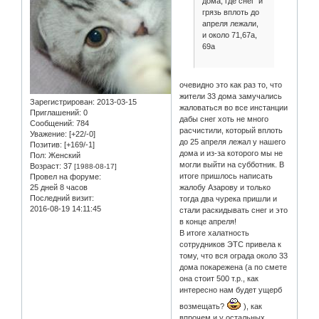
дома, где снег и
грязь вплоть до
апреля лежали,
и около 71,67а,
69а
очевидно это как раз то, что
жители 33 дома замучались
Зарегистрирован
: 2013-03-15
жаловаться во все инстанции
Приглашений:
0
дабы снег хоть не много
Сообщений:
784
расчистили, который вплоть
Уважение:
[+22/-0]
до 25 апреля лежал у нашего
Позитив:
[+169/-1]
дома и из-за которого мы не
Пол:
Женский
могли выйти на субботник. В
Возраст:
37
[1988-08-17]
итоге пришлось написать
Провел на форуме:
25 дней 8 часов
жалобу Азарову и только
Последний визит:
тогда два чурека пришли и
2016-08-19 14:11:45
стали раскидывать снег и это
в конце апреля!
В итоге халатность
сотрудников ЭТС привела к
тому, что вся ограда около 33
дома покарежена (а по смете
она стоит 500 т.р., как
интересно нам будет ущерб
возмещать?
), как
впрочем и у остальных