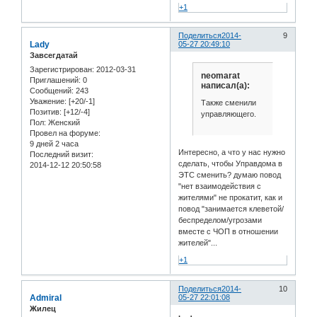
+1
Поделиться
2014-
9
Lady
05-27 20:49:10
Завсегдатай
Зарегистрирован
: 2012-03-31
neomarat
Приглашений:
0
написал(а):
Сообщений:
243
Уважение:
[+20/-1]
Также сменили
Позитив:
[+12/-4]
управляющего.
Пол:
Женский
Провел на форуме:
9 дней 2 часа
Интересно, а что у нас нужно
Последний визит:
сделать, чтобы Управдома в
2014-12-12 20:50:58
ЭТС сменить? думаю повод
"нет взаимодействия с
жителями" не прокатит, как и
повод "занимается клеветой/
беспределом/угрозами
вместе с ЧОП в отношении
жителей"...
+1
Поделиться
2014-
10
Admiral
05-27 22:01:08
Жилец