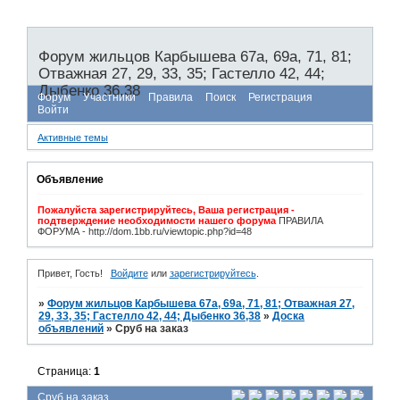
Форум жильцов Карбышева 67а, 69а, 71, 81;
Отважная 27, 29, 33, 35; Гастелло 42, 44;
Дыбенко 36,38
Форум
Участники
Правила
Поиск
Регистрация
Войти
Активные темы
Объявление
Пожалуйста зарегистрируйтесь, Ваша регистрация -
подтверждение необходимости нашего форума
ПРАВИЛА
ФОРУМА - http://dom.1bb.ru/viewtopic.php?id=48
Привет, Гость!
Войдите
или
зарегистрируйтесь
.
»
Форум жильцов Карбышева 67а, 69а, 71, 81; Отважная 27,
29, 33, 35; Гастелло 42, 44; Дыбенко 36,38
»
Доска
объявлений
»
Сруб на заказ
Страница:
1
Сруб на заказ