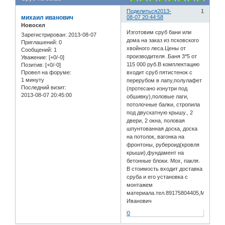
Поделиться
2013-
1
михаил иванович
08-07 20:44:58
Новосел
Изготовим сруб бани или
Зарегистрирован
: 2013-08-07
дома на заказ из псковского
Приглашений:
0
хвойного леса.Цены от
Сообщений:
1
производителя .Баня 3*5 от
Уважение:
[+0/-0]
115 000 руб.В комплектацию
Позитив:
[+0/-0]
входит сруб пятистенок с
Провел на форуме:
1 минуту
перерубом в лапу,полулафет
Последний визит:
(протесано изнутри под
2013-08-07 20:45:00
обшивку),половые лаги,
потолочные балки, стропила
под двускатную крышу., 2
двери, 2 окна, половая
шпунтованная доска, доска
на потолок, вагонка на
фронтоны, рубероид(кровля
крыши),фундамент на
бетонные блоки. Мох, пакля.
В стоимость входит доставка
сруба и его установка с
монтажем
материала.тел.89175804405,Михаил
Иванович
0