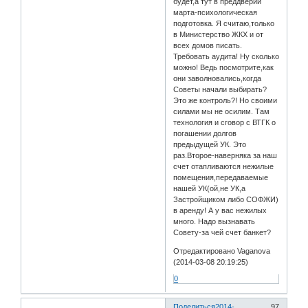
будет,а тут в преддверии
марта-психологическая
подготовка. Я считаю,только
в Министерство ЖКХ и от
всех домов писать.
Требовать аудита! Ну сколько
можно! Ведь посмотрите,как
они заволновались,когда
Советы начали выбирать?
Это же контроль?! Но своими
силами мы не осилим. Там
технология и сговор с ВТГК о
погашении долгов
предыдущей УК. Это
раз.Второе-наверняка за наш
счет отапливаются нежилые
помещения,передаваемые
нашей УК(ой,не УК,а
Застройщиком либо СОФЖИ)
в аренду! А у вас нежилых
много. Надо вызнавать
Совету-за чей счет банкет?
Отредактировано Vaganova
(2014-03-08 20:19:25)
0
Поделиться
2014-
97