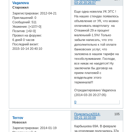
Vaganova
03-20 20:26:07
Старожил
Еще одна новелла УК ЭТС !
Зарегистрирован
: 2012-04-21
На наших стендах появилось
Приглашений:
0
объявление от УК, что можно
Сообщений:
511
оплачивать квартплату на
Уважение:
[+107/-0]
Отважной 29 и процент
Позитив:
[+6/-0]
маленький-1.5%! Только
Провел на форуме:
6 дней 0 часов
забыли написать, что это
Последний визит:
дополнительно к той оплате
2015-10-14 20:40:10
банковских услуг, что
заложена в нашем тарифе на
техобслуживание. Господи,
все никак не наедятся! Ну
заключили бы договор на
прием платежей с
владельцем этого
терминала!!!
Отредактировано Vaganova
(2014-03-20 20:27:05)
0
Поделиться
2014-
105
Terrov
03-21 10:33:09
Новосел
Карбышева 69А. В феврале
Зарегистрирован
: 2014-01-19
за отопление получилось 37р