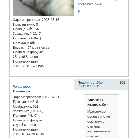
addresseeId=56
0
Зарегистрирован
: 2013-03-15
Приглашений:
0
Сообщений:
784
Уважение:
[+22/-0]
Позитив:
[+169/-1]
Пол:
Женский
Возраст:
37
[1988-08-17]
Провел на форуме:
25 дней 8 часов
Последний визит:
2016-08-19 14:11:45
Поделиться
2014-
102
Vaganova
03-13 07:22:11
Старожил
Зарегистрирован
: 2012-04-21
Suerte17
Приглашений:
0
написал(а):
Сообщений:
511
Уважение:
[+107/-0]
Уважаемые
Позитив:
[+6/-0]
соседи, кто не
Провел на форуме:
согласен с
6 дней 0 часов
суммой
Последний визит:
выставленной
2015-10-14 20:40:10
нам за