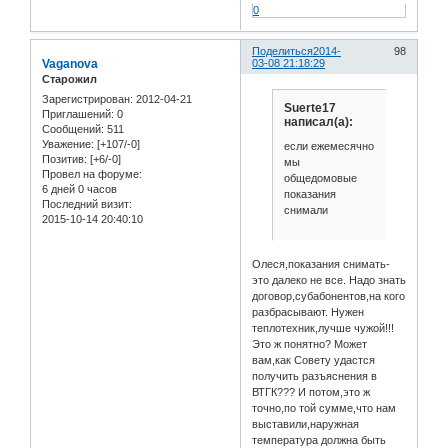
0
Поделиться
2014-
98
Vaganova
03-08 21:18:29
Старожил
Зарегистрирован
: 2012-04-21
Suerte17
Приглашений:
0
написал(а):
Сообщений:
511
Уважение:
[+107/-0]
если ежемесячно
Позитив:
[+6/-0]
мы
Провел на форуме:
общедомовые
6 дней 0 часов
показания
Последний визит:
снимали
2015-10-14 20:40:10
Олеся,показания снимать-
это далеко не все. Надо знать
договор,субабонентов,на кого
разбрасывают. Нужен
теплотехник,лучше чужой!!!
Это ж понятно? Может
вам,как Совету удастся
получить разъяснения в
ВТГК??? И потом,это ж
точно,по той сумме,что нам
выставили,наружная
температура должна быть