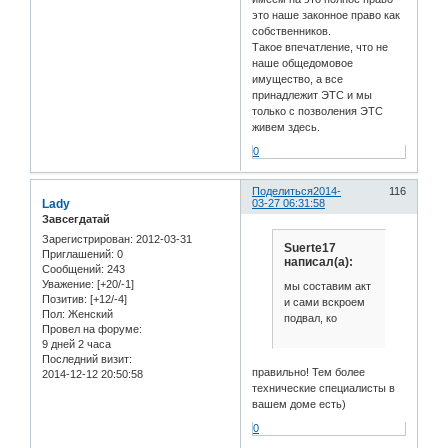
это наше законное право как
собственников.
Такое впечатление, что не
наше общедомовое
имущество, а все
принадлежит ЭТС и мы
только с позволения ЭТС
живем здесь.
0
Поделиться
2014-
116
Lady
03-27 06:31:58
Завсегдатай
Зарегистрирован
: 2012-03-31
Suerte17
Приглашений:
0
написал(а):
Сообщений:
243
Уважение:
[+20/-1]
мы составим акт
Позитив:
[+12/-4]
и сами вскроем
Пол:
Женский
подвал, ко
Провел на форуме:
9 дней 2 часа
Последний визит:
правильно! Тем более
2014-12-12 20:50:58
технические специалисты в
вашем доме есть)
0