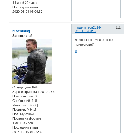
14 дней 22 часа
Последний визит:
2020-06-08 06:06:37
Поделиться
2014-
111
machining
03-21 15:58:12
Завсегдатай
Любопытно.. Мне еще не
приносили)))
0
Откуда:
дом 69А
Зарегистрирован
: 2012-07-01
Приглашений:
0
Сообщений:
118
Уважение:
[+6/-0]
Позитив:
[+8/-1]
Пол:
Мужской
Провел на форуме:
1 день 3 часа
Последний визит:
2014-10-16 01:26:32