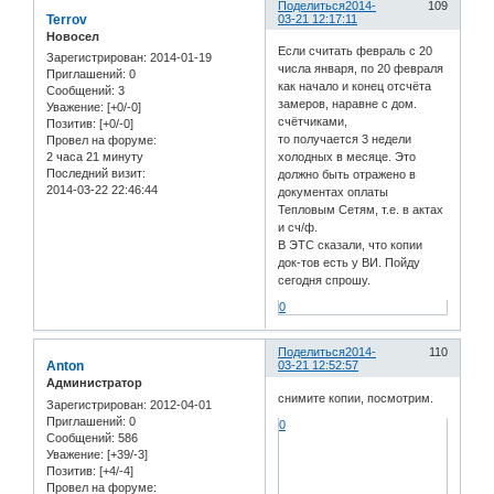
Поделиться
2014-
109
Terrov
03-21 12:17:11
Новосел
Если считать февраль с 20
Зарегистрирован
: 2014-01-19
числа января, по 20 февраля
Приглашений:
0
как начало и конец отсчёта
Сообщений:
3
замеров, наравне с дом.
Уважение:
[+0/-0]
счётчиками,
Позитив:
[+0/-0]
то получается 3 недели
Провел на форуме:
2 часа 21 минуту
холодных в месяце. Это
Последний визит:
должно быть отражено в
2014-03-22 22:46:44
документах оплаты
Тепловым Сетям, т.е. в актах
и сч/ф.
В ЭТС сказали, что копии
док-тов есть у ВИ. Пойду
сегодня спрошу.
0
Поделиться
2014-
110
Anton
03-21 12:52:57
Администратор
снимите копии, посмотрим.
Зарегистрирован
: 2012-04-01
Приглашений:
0
0
Сообщений:
586
Уважение:
[+39/-3]
Позитив:
[+4/-4]
Провел на форуме: