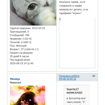
понизило тариф, хотя
следовало в графе
перерасчет делать, а не
тарифами "играть".
0
Зарегистрирован
: 2013-03-15
Приглашений:
0
Сообщений:
784
Уважение:
[+22/-0]
Позитив:
[+169/-1]
Пол:
Женский
Возраст:
37
[1988-08-17]
Провел на форуме:
25 дней 8 часов
Последний визит:
2016-08-19 14:11:45
Поделиться
2014-
95
Умница
03-08 19:42:12
Новосел
Suerte17
написал(а):
в бухгалтер все
таки узнали, "1"