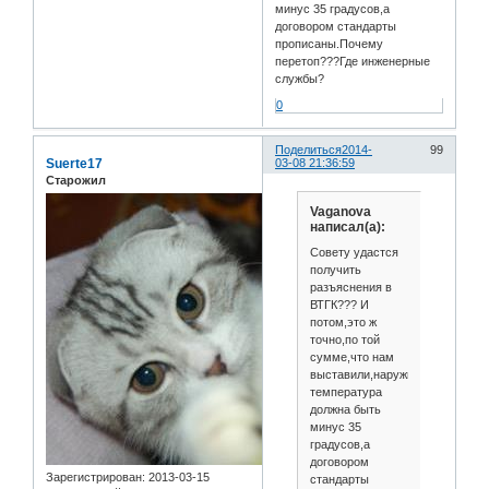
минус 35 градусов,а
договором стандарты
прописаны.Почему
перетоп???Где инженерные
службы?
0
Поделиться
2014-
99
Suerte17
03-08 21:36:59
Старожил
Vaganova
написал(а):
Совету удастся
получить
разъяснения в
ВТГК??? И
потом,это ж
точно,по той
сумме,что нам
выставили,наружная
температура
должна быть
минус 35
градусов,а
договором
Зарегистрирован
: 2013-03-15
стандарты