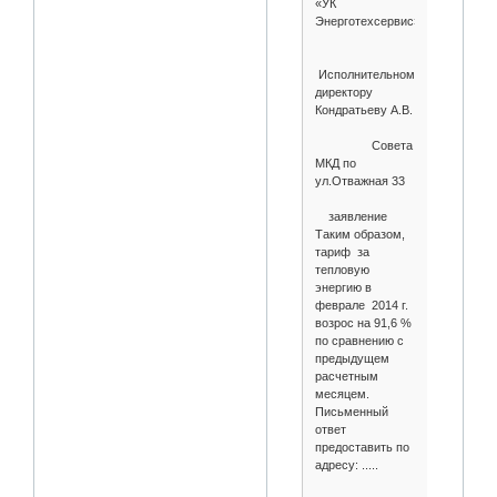
«УК
Энерготехсервис»
Исполнительному
директору
Кондратьеву А.В.
Совета
МКД по
ул.Отважная 33
заявление
Таким образом,
тариф за
тепловую
энергию в
феврале 2014 г.
возрос на 91,6 %
по сравнению с
предыдущем
расчетным
месяцем.
Письменный
ответ
предоставить по
адресу: .....