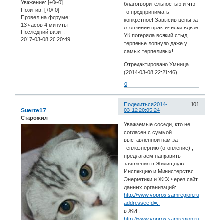
Уважение:
[+0/-0]
благотворительностью и что-
Позитив:
[+0/-0]
то предпринимать
Провел на форуме:
конкретное! Завысив цены за
13 часов 4 минуты
отопление практически вдвое
Последний визит:
УК потеряла всякий стыд.
2017-03-08 20:20:49
терпенье лопнуло даже у
самых терпеливых!
Отредактировано Умница
(2014-03-08 22:21:46)
0
Поделиться
2014-
101
Suerte17
03-12 20:05:24
Старожил
Уважаемые соседи, кто не
согласен с суммой
выставленной нам за
теплоэнергию (отопление) ,
предлагаем направить
заявления в Жилищную
Инспекцию и Министерство
Энергетики и ЖКХ через сайт
данных организаций:
http://www.vopros.samregion.ru/create.
addresseeId=..
в ЖИ :
http://www.vopros.samregion.ru/create.