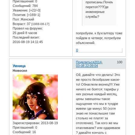
Приглашений:
0
прописаны.Почему
Сообщений:
784
перетоп???Где
Уважение:
[+22/-0]
инженерные
Позитив:
[+169/-1]
службы?
Пол:
Женский
Возраст:
37
[1988-08-17]
Провел на форуме:
25 дней 8 часов
попробуем. к бухгалтеру тоже
Последний визит:
пойдем в четверг, потребуем
2016-08-19 14:11:45
объяснений.
0
Поделиться
2014-
100
Умница
03-08 22:09:04
Новосел
Ой, давайте что-делать! Это
же просто безобразие какое-
то! Обнаглели вконец!!!! Уже
ничего не боятся: тарифы у
них разные каждый месяц,
цены завешены-такое
ощущение что мы в тундре
живем где минус 50 (хотя
знаю не понаслышке там
столько не платят за
Зарегистрирован
: 2013-08-19
отопление). Так кого же мы
Приглашений:
0
отапливаем? или одариваем
Сообщений:
16
? давайте кончать с