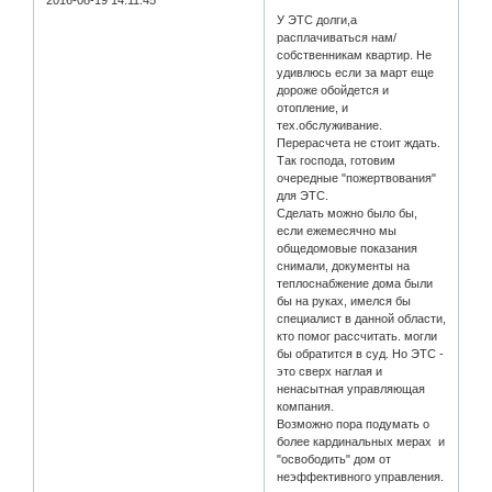
У ЭТС долги,а
расплачиваться нам/
собственникам квартир. Не
удивлюсь если за март еще
дороже обойдется и
отопление, и
тех.обслуживание.
Перерасчета не стоит ждать.
Так господа, готовим
очередные "пожертвования"
для ЭТС.
Сделать можно было бы,
если ежемесячно мы
общедомовые показания
снимали, документы на
теплоснабжение дома были
бы на руках, имелся бы
специалист в данной области,
кто помог рассчитать. могли
бы обратится в суд. Но ЭТС -
это сверх наглая и
ненасытная управляющая
компания.
Возможно пора подумать о
более кардинальных мерах и
"освободить" дом от
неэффективного управления.