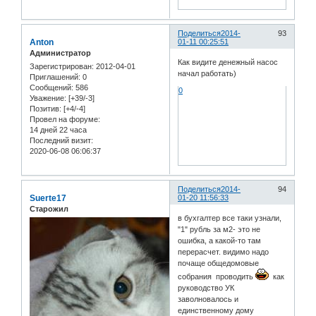
Поделиться
2014-
93
Anton
01-11 00:25:51
Администратор
Как видите денежный насос
Зарегистрирован
: 2012-04-01
начал работать)
Приглашений:
0
Сообщений:
586
0
Уважение:
[+39/-3]
Позитив:
[+4/-4]
Провел на форуме:
14 дней 22 часа
Последний визит:
2020-06-08 06:06:37
Поделиться
2014-
94
Suerte17
01-20 11:56:33
Старожил
в бухгалтер все таки узнали,
"1" рубль за м2- это не
ошибка, а какой-то там
перерасчет. видимо надо
почаще общедомовые
собрания проводить
как
руководство УК
заволновалось и
единственному дому