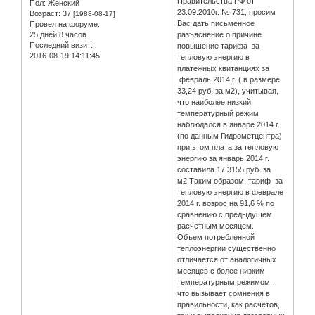
Правительства РФ от
Пол:
Женский
23.09.2010г. № 731, просим
Возраст:
37
[1988-08-17]
Вас дать письменное
Провел на форуме:
25 дней 8 часов
разъяснение о причине
Последний визит:
повышение тарифа за
2016-08-19 14:11:45
тепловую энергию в
платежных квитанциях за
февраль 2014 г. ( в размере
33,24 руб. за м2), учитывая,
что наиболее низкий
температурный режим
наблюдался в январе 2014 г.
(по данным Гидрометцентра)
при этом плата за тепловую
энергию за январь 2014 г.
составила 17,3155 руб. за
м2.Таким образом, тариф за
тепловую энергию в феврале
2014 г. возрос на 91,6 % по
сравнению с предыдущем
расчетным месяцем.
Объем потребленной
теплоэнергии существенно
отличается от аналогичных
месяцев с более низким
температурным режимом,
что вызывает сомнения в
правильности, как расчетов,