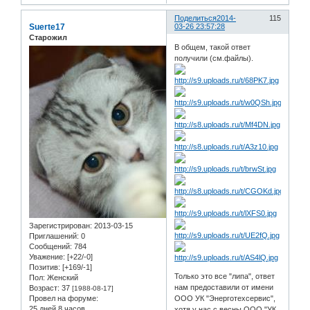
Поделиться
2014-
115
Suerte17
03-26 23:57:28
Старожил
В общем, такой ответ
получили (см.файлы).
Зарегистрирован
: 2013-03-15
Приглашений:
0
Сообщений:
784
Уважение:
[+22/-0]
Позитив:
[+169/-1]
Только это все "липа", ответ
Пол:
Женский
нам предоставили от имени
Возраст:
37
[1988-08-17]
ООО УК "Энерготехсервис",
Провел на форуме:
25 дней 8 часов
хотя у нас с весны ООО "УК