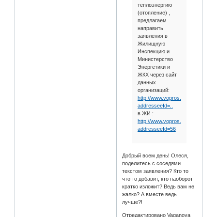
теплоэнергию
(отопление) ,
предлагаем
направить
заявления в
Жилищную
Инспекцию и
Министерство
Энергетики и
ЖКХ через сайт
данных
организаций:
http://www.vopros.samregion.ru/c
addresseeId=..
в ЖИ :
http://www.vopros.samregion.ru/c
addresseeId=56
Добрый всем день! Олеся,
поделитесь с соседями
текстом заявления? Кто то
что то добавит, кто наоборот
кратко изложит? Ведь вам не
жалко? А вместе ведь
лучше?!
Отредактировано Vaganova