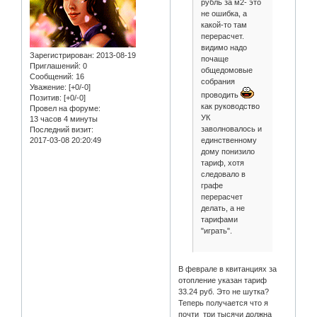
рубль за м2- это
не ошибка, а
какой-то там
перерасчет.
видимо надо
Зарегистрирован
: 2013-08-19
почаще
Приглашений:
0
общедомовые
Сообщений:
16
собрания
Уважение:
[+0/-0]
проводить
Позитив:
[+0/-0]
как руководство
Провел на форуме:
УК
13 часов 4 минуты
заволновалось и
Последний визит:
единственному
2017-03-08 20:20:49
дому понизило
тариф, хотя
следовало в
графе
перерасчет
делать, а не
тарифами
"играть".
В феврале в квитанциях за
отопление указан тариф
33.24 руб. Это не шутка?
Теперь получается что я
почти три тысячи должна