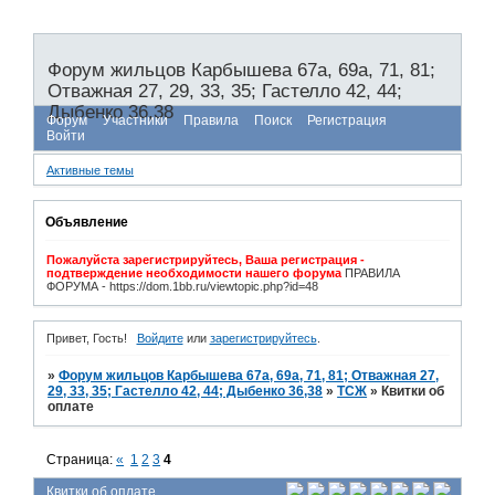
Форум жильцов Карбышева 67а, 69а, 71, 81;
Отважная 27, 29, 33, 35; Гастелло 42, 44;
Дыбенко 36,38
Форум
Участники
Правила
Поиск
Регистрация
Войти
Активные темы
Объявление
Пожалуйста зарегистрируйтесь, Ваша регистрация -
подтверждение необходимости нашего форума
ПРАВИЛА
ФОРУМА - https://dom.1bb.ru/viewtopic.php?id=48
Привет, Гость!
Войдите
или
зарегистрируйтесь
.
»
Форум жильцов Карбышева 67а, 69а, 71, 81; Отважная 27,
29, 33, 35; Гастелло 42, 44; Дыбенко 36,38
»
ТСЖ
»
Квитки об
оплате
Страница:
«
1
2
3
4
Квитки об оплате