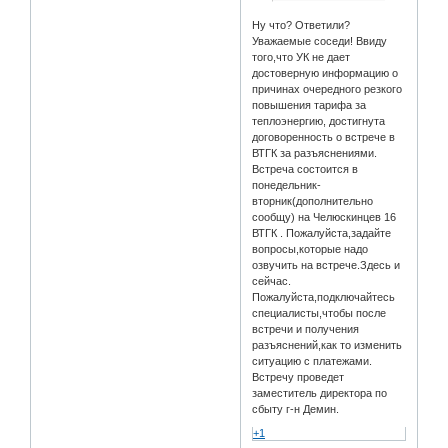
Ну что? Ответили?
Уважаемые соседи! Ввиду
того,что УК не дает
достоверную информацию о
причинах очередного резкого
повышения тарифа за
теплоэнергию, достигнута
договоренность о встрече в
ВТГК за разъяснениями.
Встреча состоится в
понедельник-
вторник(дополнительно
сообщу) на Челюскинцев 16
ВТГК . Пожалуйста,задайте
вопросы,которые надо
озвучить на встрече.Здесь и
сейчас.
Пожалуйста,подключайтесь
специалисты,чтобы после
встречи и получения
разъяснений,как то изменить
ситуацию с платежами.
Встречу проведет
заместитель директора по
сбыту г-н Демин.
+1