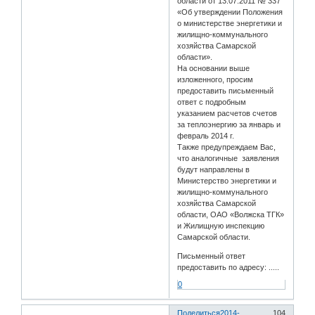
области от 13.07.2011 № 337
«Об утверждении Положения
о министерстве энергетики и
жилищно-коммунального
хозяйства Самарской
области».
На основании выше
изложенного, просим
предоставить письменный
ответ с подробным
указанием расчетов счетов
за теплоэнергию за январь и
февраль 2014 г.
Также предупреждаем Вас,
что аналогичные заявления
будут направлены в
Министерство энергетики и
жилищно-коммунального
хозяйства Самарской
области, ОАО «Волжска ТГК»
и Жилищную инспекцию
Самарской области.
Письменный ответ
предоставить по адресу: .....
0
Поделиться
2014-
104