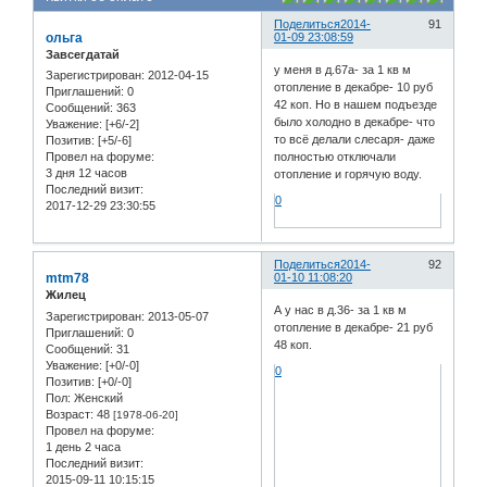
Поделиться
2014-
91
ольга
01-09 23:08:59
Завсегдатай
у меня в д.67а- за 1 кв м
Зарегистрирован
: 2012-04-15
отопление в декабре- 10 руб
Приглашений:
0
42 коп. Но в нашем подъезде
Сообщений:
363
было холодно в декабре- что
Уважение:
[+6/-2]
то всё делали слесаря- даже
Позитив:
[+5/-6]
полностью отключали
Провел на форуме:
3 дня 12 часов
отопление и горячую воду.
Последний визит:
0
2017-12-29 23:30:55
Поделиться
2014-
92
mtm78
01-10 11:08:20
Жилец
А у нас в д.36- за 1 кв м
Зарегистрирован
: 2013-05-07
отопление в декабре- 21 руб
Приглашений:
0
48 коп.
Сообщений:
31
Уважение:
[+0/-0]
0
Позитив:
[+0/-0]
Пол:
Женский
Возраст:
48
[1978-06-20]
Провел на форуме:
1 день 2 часа
Последний визит:
2015-09-11 10:15:15