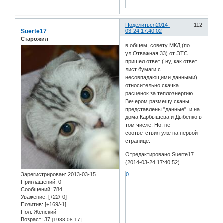
Поделиться
2014-
112
Suerte17
03-24 17:40:02
Старожил
в общем, совету МКД (по
ул.Отважная 33) от ЭТС
пришел ответ ( ну, как ответ...
лист бумаги с
несовпадающими данными)
относительно скачка
расценок за теплоэнергию.
Вечером размещу сканы,
представлены "данные" и на
дома Карбышева и Дыбенко в
том числе. Но, не
соответствия уже на первой
странице.
Отредактировано Suerte17
(2014-03-24 17:40:52)
Зарегистрирован
: 2013-03-15
0
Приглашений:
0
Сообщений:
784
Уважение:
[+22/-0]
Позитив:
[+169/-1]
Пол:
Женский
Возраст:
37
[1988-08-17]