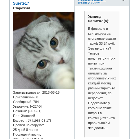
Suerte17
03-08 20:22:21
Старожил
Умница
написал(а):
В феврале в
квитанциях за
отопление указан
тариф 33.24 руб.
Это не шутка?
Теперь
получается что я
почти три
тысячи должна
оплатить за
отопление? У них
каждый месяц
разный тариф-то
Зарегистрирован
: 2013-03-15
перерасчит, то
Приглашений:
0
недосчет.
Сообщений:
784
Подскажите-у
Уважение:
[+22/-0]
кого еще такие
Позитив:
[+169/-1]
цифры в
Пол:
Женский
квитанциях? Это
Возраст:
37
[1988-08-17]
правильно? И
Провел на форуме:
что делать...
25 дней 8 часов
Последний визит:
2016-08-19 14:11:45