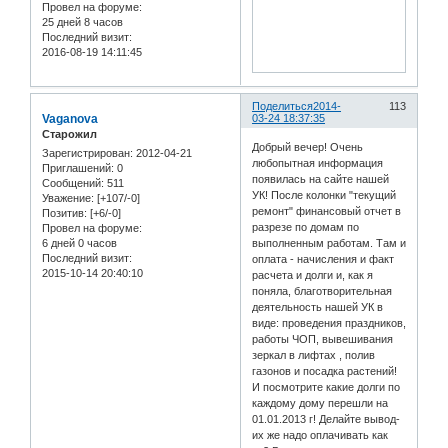
Провел на форуме:
25 дней 8 часов
Последний визит:
2016-08-19 14:11:45
Поделиться
2014-
113
Vaganova
03-24 18:37:35
Старожил
Добрый вечер! Очень
Зарегистрирован
: 2012-04-21
любопытная информация
Приглашений:
0
появилась на сайте нашей
Сообщений:
511
УК! После колонки "текущий
Уважение:
[+107/-0]
ремонт" финансовый отчет в
Позитив:
[+6/-0]
разрезе по домам по
Провел на форуме:
6 дней 0 часов
выполненным работам. Там и
Последний визит:
оплата - начисления и факт
2015-10-14 20:40:10
расчета и долги и, как я
поняла, благотворительная
деятельность нашей УК в
виде: проведения праздников,
работы ЧОП, вывешивания
зеркал в лифтах , полив
газонов и посадка растений!
И посмотрите какие долги по
каждому дому перешли на
01.01.2013 г! Делайте вывод-
их же надо оплачивать как