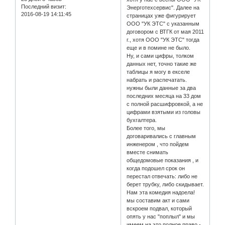
Последний визит:
Энерготехсервис". Далее на
2016-08-19 14:11:45
страницах уже фигурирует
ООО "УК ЭТС" с указанным
договором с ВТГК от мая 2011
г., хотя ООО "УК ЭТС" тогда
еще и в помине не было.
Ну, и сами цифры, толком
данных нет, точно такие же
таблицы я могу в екселе
набрать и распечатать.
нужны были данные за два
последних месяца на 33 дом
с полной расшифровкой, а не
цифрами взятыми из головы
бухгалтера.
Более того, мы
договаривались с главным
инженером , что пойдем
вместе снимать
общедомовые показания , и
когда подошел срок он
перестал отвечать: либо не
берет трубку, либо скидывает.
Нам эта комедия надоела!
мы составим акт и сами
вскроем подвал, который
опять у нас "поплыл" и мы
имеем на это полное право -