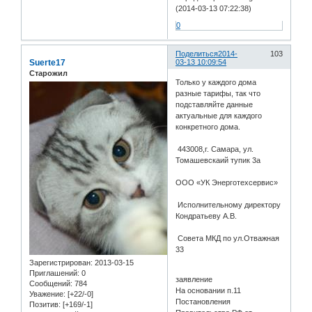
(2014-03-13 07:22:38)
0
Поделиться
2014-
103
Suerte17
03-13 10:09:54
Старожил
Только у каждого дома
разные тарифы, так что
подставляйте данные
актуальные для каждого
конкретного дома.
443008,г. Самара, ул.
Томашевскаий тупик 3а
ООО «УК Энерготехсервис»
Исполнительному директору
Кондратьеву А.В.
Совета МКД по ул.Отважная
33
Зарегистрирован
: 2013-03-15
Приглашений:
0
заявление
Сообщений:
784
На основании п.11
Уважение:
[+22/-0]
Постановления
Позитив:
[+169/-1]