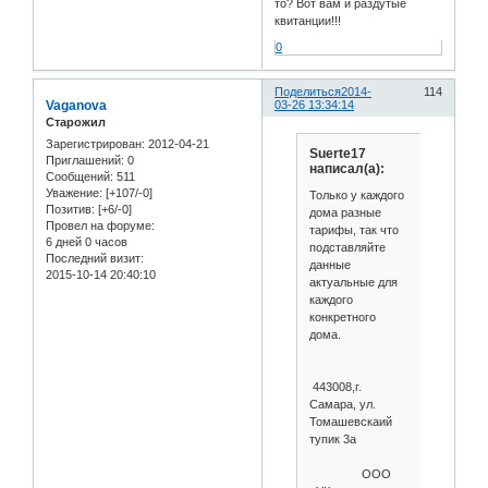
то? Вот вам и раздутые
квитанции!!!
0
Поделиться
2014-
114
Vaganova
03-26 13:34:14
Старожил
Зарегистрирован
: 2012-04-21
Suerte17
Приглашений:
0
написал(а):
Сообщений:
511
Уважение:
[+107/-0]
Только у каждого
Позитив:
[+6/-0]
дома разные
Провел на форуме:
тарифы, так что
6 дней 0 часов
подставляйте
Последний визит:
данные
2015-10-14 20:40:10
актуальные для
каждого
конкретного
дома.
443008,г.
Самара, ул.
Томашевскаий
тупик 3а
ООО