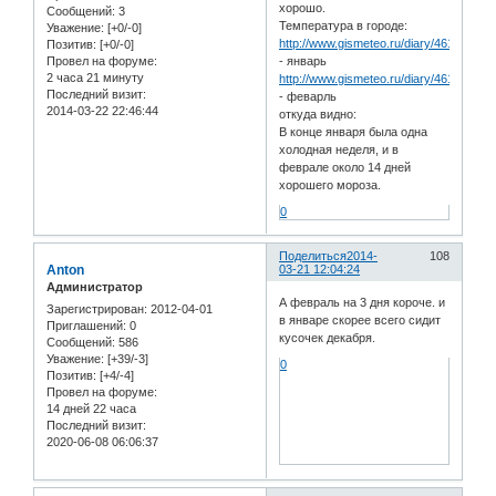
хорошо.
Сообщений:
3
Температура в городе:
Уважение:
[+0/-0]
http://www.gismeteo.ru/diary/4618/2014/
Позитив:
[+0/-0]
- январь
Провел на форуме:
2 часа 21 минуту
http://www.gismeteo.ru/diary/4618/2014/
Последний визит:
- феварль
2014-03-22 22:46:44
откуда видно:
В конце января была одна
холодная неделя, и в
феврале около 14 дней
хорошего мороза.
0
Поделиться
2014-
108
Anton
03-21 12:04:24
Администратор
А февраль на 3 дня короче. и
Зарегистрирован
: 2012-04-01
в январе скорее всего сидит
Приглашений:
0
кусочек декабря.
Сообщений:
586
Уважение:
[+39/-3]
0
Позитив:
[+4/-4]
Провел на форуме:
14 дней 22 часа
Последний визит:
2020-06-08 06:06:37