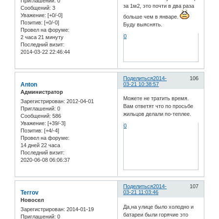
Приглашений:
0
за 1м2, это почти в два раза
Сообщений:
3
Уважение:
[+0/-0]
больше чем в январе.
Позитив:
[+0/-0]
Буду выяснять.
Провел на форуме:
0
2 часа 21 минуту
Последний визит:
2014-03-22 22:46:44
Поделиться
2014-
106
Anton
03-21 10:38:57
Администратор
Можете не тратить время.
Зарегистрирован
: 2012-04-01
Вам ответят что по просьбе
Приглашений:
0
жильцов делали по-теплее.
Сообщений:
586
Уважение:
[+39/-3]
0
Позитив:
[+4/-4]
Провел на форуме:
14 дней 22 часа
Последний визит:
2020-06-08 06:06:37
Поделиться
2014-
107
Terrov
03-21 11:03:46
Новосел
Да,на улице было холодно и
Зарегистрирован
: 2014-01-19
батареи были горячие это
Приглашений:
0