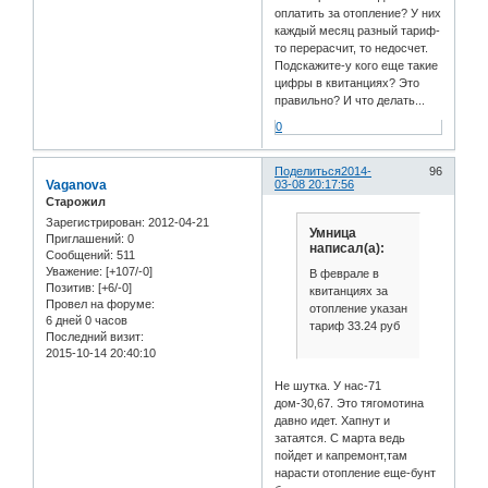
оплатить за отопление? У них
каждый месяц разный тариф-
то перерасчит, то недосчет.
Подскажите-у кого еще такие
цифры в квитанциях? Это
правильно? И что делать...
0
Поделиться
2014-
96
Vaganova
03-08 20:17:56
Старожил
Зарегистрирован
: 2012-04-21
Умница
Приглашений:
0
написал(а):
Сообщений:
511
Уважение:
[+107/-0]
В феврале в
Позитив:
[+6/-0]
квитанциях за
Провел на форуме:
отопление указан
6 дней 0 часов
тариф 33.24 руб
Последний визит:
2015-10-14 20:40:10
Не шутка. У нас-71
дом-30,67. Это тягомотина
давно идет. Хапнут и
затаятся. С марта ведь
пойдет и капремонт,там
нарасти отопление еще-бунт