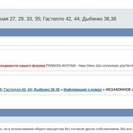
я 27, 29, 33, 35; Гастелло 42, 44; Дыбенко 36,38
обходимости нашего форума
ПРАВИЛА ФОРУМА - https://dom.1bb.ru/viewtopic.php?id=
5; Гастелло 42, 44; Дыбенко 36,38
»
Информация о домах
»
НЕЗАКОННОЕ от
х, но в использовании общего имущества без согласия других собственников. Мы все 