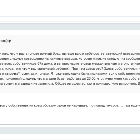
ал(а):
 того, что у вас в голове полный бред, вы еще взяли себе соответствующий псевдоним
ения следуют совершенно нелогичные выводы, которые никак не следуют из сообщени
е всех собственников 67а дома, а вы преследуете свои меркантильные и эгоистичные
ма, из-за того что у вас маленький ребенок). При чем здесь это? Здесь собственники
ке и сырочке", смех да и только. Я тоже вынуждена была познакомиться с собственник
ых пояснений следует, что магазин будет работать до 23.00, что лично меня как собс
оты вокруг магазина я не заметила. Общее имущество, как я понимаю, уже испорчено. 
ому собственник ни коем образом закон не нарушает, по поводу мусора .... там еще нич