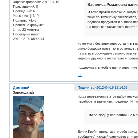
Зарегистрирован
: 2012-04-16
Василиса Романовна напис
Приглашений:
0
Сообщений:
6
Я тоже против магазина. Когда
Уважение:
[+1/-0]
тоже по-тихонечку заселяются, 
Позитив:
[+1/-0]
подвоза продуктов и вывоза исп
Провел на форуме:
на первых этажах открываются 
1 час 23 минуты
Последний визит:
2012-08-20 08:45:44
ну не могу без внимания оставить так
около бордюра грязь так и осталась .
. а мы все обсуждаем законно или нет
мирно и дружно, а не пытаться превоз
поддерживать любые начинания, и не 
+1
Домовой
Поделиться
2012-04-19 12:14:33
Завсегдатай
Когда переезжали в этот район нескол
перебора, в разумных пределах. И что
Что за люди у нас пошли, не мог
Денни Крейн, представьте себе поход
вообще-то) Каждый сантиметр считаеш