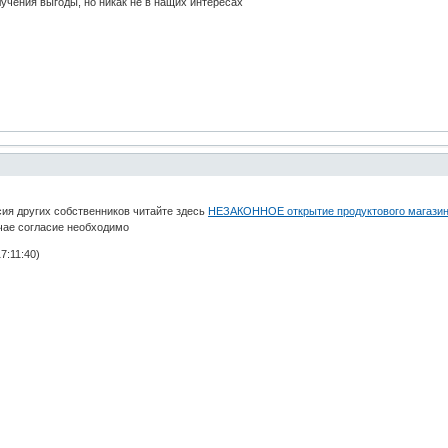
лучения выгоды, но никак не в нащих интересах
сия других собственников читайте здесь
НЕЗАКОННОЕ открытие продуктового магазин
учае согласие необходимо
7:11:40)