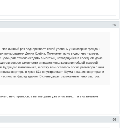
65
, что лишний раз подчеркивает, какой уровень у некоторых граждан
я пользователя Денни Крейна. По-моему, ясно видно, что человек
 цели (вам тяжело сходить в магазин, находящийся в соседнем доме
 подняли вопрос законности и правил использования общей долевой
ом будущего магазинчика, и скажу вам осталась после разговора с ним
твенника квартиры в доме 67а не устраивает. Шума в наших квартирах и
В частности, фасад здания. В стене дыры, заложенные пенопластом.
его не открылось, а вы говорите уже о чистоте..... а в остальном
66