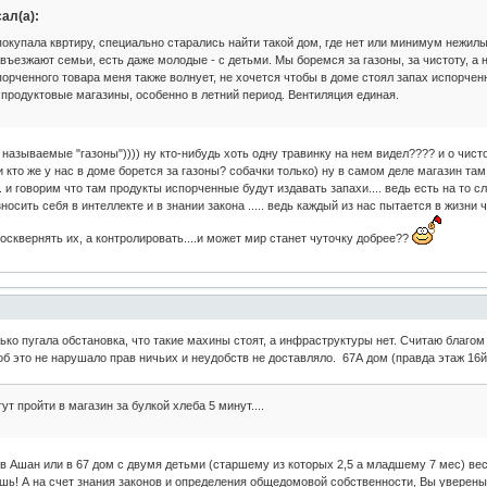
ал(а):
 покупала квртиру, специально старались найти такой дом, где нет или минимум нежил
въезжают семьи, есть даже молодые - с детьми. Мы боремся за газоны, за чистоту, а
орченного товара меня также волнует, не хочется чтобы в доме стоял запах испорченн
продуктовые магазины, особенно в летний период. Вентиляция единая.
 называемые "газоны")))) ну кто-нибудь хоть одну травинку на нем видел???? и о чисто
 и кто же у нас в доме борется за газоны? собачки только) ну в самом деле магазин та
. и говорим что там продукты испорченные будут издавать запахи.... ведь есть на то
носить себя в интеллекте и в знании закона ..... ведь каждый из нас пытается в жизни 
осквернять их, а контролировать....и может мир станет чуточку добрее??
ько пугала обстановка, что такие махины стоят, а инфраструктуры нет. Считаю благом
б это не нарушало прав ничьих и неудобств не доставляло. 67А дом (правда этаж 16й 
ут пройти в магазин за булкой хлеба 5 минут....
 в Ашан или в 67 дом с двумя детьми (старшему из которых 2,5 а младшему 7 мес) вес
ь! А на счет знания законов и определения общедомовой собственности, Вы уверены, 