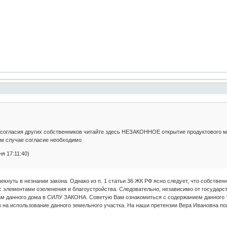
 согласия других собственников читайте здесь НЕЗАКОННОЕ открытие продуктового м
ном случае согласие необходимо
я 17:11:40)
кнуть в незнании закона. Однако из п. 1 статьи 36 ЖК РФ ясно следует, что собств
 с элементами озеленения и благоустройства. Следовательно, независимо от государ
ам данного дома в СИЛУ ЗАКОНА. Советую Вам ознакомиться с содержанием данного т
 на использование данного земельного участка. На наши претензии Вера Ивановна поя