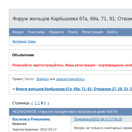
Форум жильцов Карбышева 67а, 69а, 71, 81; Отважна
Форум
Участники
Правила
Поиск
Регистрация
Войти
Активные темы
Объявление
Пожалуйста зарегистрируйтесь, Ваша регистрация - подтверждение не
Привет, Гость!
Войдите
или
зарегистрируйтесь
.
»
Форум жильцов Карбышева 67а, 69а, 71, 81; Отважная 27, 29, 33, 3
Страница:
«
1
2
3
4
»
НЕЗАКОННОЕ открытие продуктового магазина в доме №67А!
Василиса Романовна
Поделиться
2012-04-17 17:05:28
Новосел
Вопрос не только в санитарных норма
Зарегистрирован
: 2012-04-17