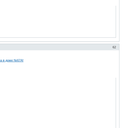
62
а в доме №67А!