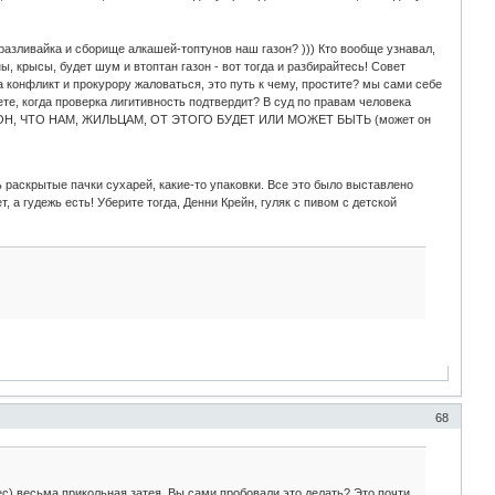
 разливайка и сборище алкашей-топтунов наш газон? ))) Кто вообще узнавал,
ы, крысы, будет шум и втоптан газон - вот тогда и разбирайтесь! Совет
 конфликт и прокурору жаловаться, это путь к чему, простите? мы сами себе
те, когда проверка лигитивность подтвердит? В суд по правам человека
ы, кто ОН, ЧТО НАМ, ЖИЛЬЦАМ, ОТ ЭТОГО БУДЕТ ИЛИ МОЖЕТ БЫТЬ (может он
 раскрытые пачки сухарей, какие-то упаковки. Все это было выставлено
 а гудежь есть! Уберите тогда, Денни Крейн, гуляк с пивом с детской
68
ес) весьма прикольная затея. Вы сами пробовали это делать? Это почти