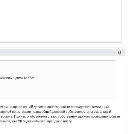
63
агазина в доме №67А!
енникам на праве общей долевой собственности принадлежит земельный
ственной регистрации права общей долевой собственности на земельный
ермина. При таких обстоятельствах, собственник данного помещения обязан
снила, что УК будет собирать арендную плату.