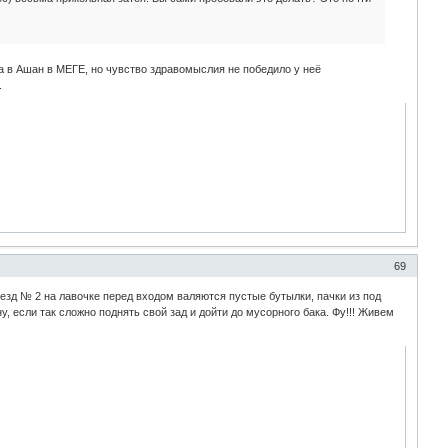
ба в Ашан в МЕГЕ, но чувство здравомыслия не победило у неё
.
69
ъезд № 2 на лавочке перед входом валяются пустые бутылки, пачки из под
ну, если так сложно поднять свой зад и дойти до мусорного бака. Фу!!! Живем