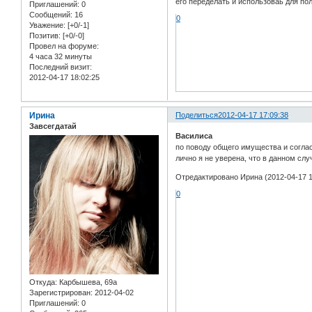
его переделать и использоваь для по
Приглашений:
0
Сообщений:
16
0
Уважение:
[+0/-1]
Позитив:
[+0/-0]
Провел на форуме:
4 часа 32 минуты
Последний визит:
2012-04-17 18:02:25
Ирина
Поделиться
2012-04-17 17:09:38
Завсегдатай
Василиса
по поводу общего имущества и согла
лично я не уверена, что в данном сл
Отредактировано Ирина (2012-04-17 1
0
Откуда:
Карбышева, 69а
Зарегистрирован
: 2012-04-02
Приглашений:
0