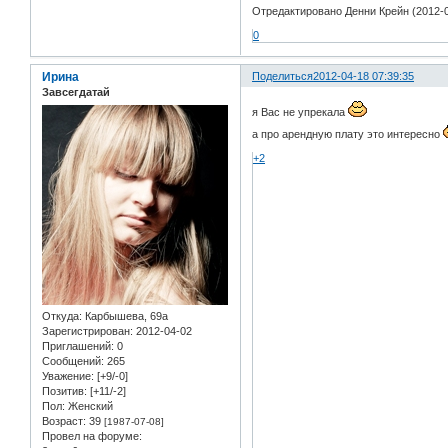
Отредактировано Денни Крейн (2012-0
0
Ирина
Поделиться
2012-04-18 07:39:35
Завсегдатай
я Вас не упрекала
а про арендную плату это интересно
+2
Откуда:
Карбышева, 69а
Зарегистрирован
: 2012-04-02
Приглашений:
0
Сообщений:
265
Уважение:
[+9/-0]
Позитив:
[+11/-2]
Пол:
Женский
Возраст:
39
[1987-07-08]
Провел на форуме: