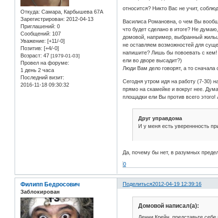
относится? Никто Вас не учит, соблю
Откуда:
Самара, Карбышева 67А
Зарегистрирован
: 2012-04-13
Василиса Романовна, о чем Вы вообще
Приглашений:
0
что будет сделано в итоге? Не думаю,
Сообщений:
107
домовой, например, выбранный жильца
Уважение:
[+11/-0]
не оставляем возможностей для сущес
Позитив:
[+4/-0]
напишите? Лишь бы повоевать с кем
Возраст:
47
[1979-01-03]
ели во дворе высадит?)
Провел на форуме:
Люди Вам дело говорят, а то сначала
1 день 2 часа
Последний визит:
Сегодня утром идя на работу (7-30) 
2016-11-18 09:30:32
прямо на скамейке и вокруг нее. Дума
площадки ели Вы против всего этого! 
Друг управдома
И у меня есть увереннность при
Да, почему бы нет, в разумных преде
0
Филипп Бедросович
Поделиться
2012-04-19 12:39:16
Заблокирован
Домовой написал(а):
Денни Крейн, представьте себе