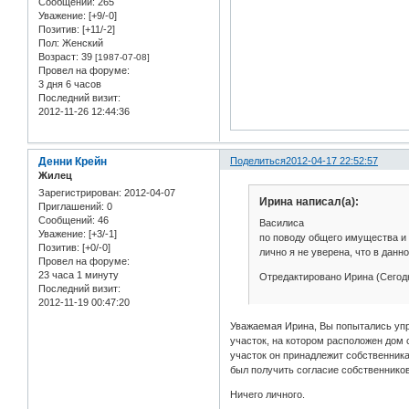
Сообщений:
265
Уважение:
[+9/-0]
Позитив:
[+11/-2]
Пол:
Женский
Возраст:
39
[1987-07-08]
Провел на форуме:
3 дня 6 часов
Последний визит:
2012-11-26 12:44:36
Денни Крейн
Поделиться
2012-04-17 22:52:57
Жилец
Зарегистрирован
: 2012-04-07
Ирина написал(а):
Приглашений:
0
Сообщений:
46
Василиса
Уважение:
[+3/-1]
по поводу общего имущества и
Позитив:
[+0/-0]
лично я не уверена, что в дан
Провел на форуме:
23 часа 1 минуту
Отредактировано Ирина (Сегодн
Последний визит:
2012-11-19 00:47:20
Уважаемая Ирина, Вы попытались упре
участок, на котором расположен дом
участок он принадлежит собственник
был получить согласие собственников
Ничего личного.