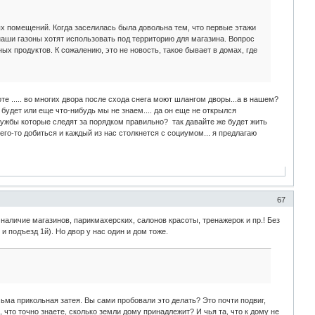
ых помещений. Когда заселилась была довольна тем, что первые этажи
 наши газоны хотят использовать под территорию для магазина. Вопрос
ых продуктов. К сожалению, это не новость, такое бывает в домах, где
те ..... во многих двора после схода снега моют шлангом дворы...а в нашем?
м будет или еще что-нибудь мы не знаем.... да он еще не открылся
 службы которые следят за порядком правильно? так давайте же будет жить
чего-то добиться и каждый из нас столкнется с социумом... я предлагаю
67
 наличие магазинов, парикмахерских, салонов красоты, тренажерок и пр.! Без
и подъезд 1й). Но двор у нас один и дом тоже.
ьма прикольная затея. Вы сами пробовали это делать? Это почти подвиг,
что точно знаете, сколько земли дому принадлежит? И чья та, что к дому не