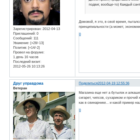
подвиг, вообще-то) Каждый сан
Домовой, я это, в своё время, пытал
принципиальности (а может, экономии
Зарегистрирован
: 2012-04-13
Приглашений:
0
0
Сообщений:
111
Уважение:
[+28/-13]
Позитив:
[+14/-2]
Провел на форуме:
1 день 16 часов
Последний визит:
2012-05-26 10:13:26
Друг управдома
Поделиться
2012-04-19 12:55:36
Ветеран
Магазина еще нет а бутылок и алкаше
сигарет, чипсов, сухариком и прочий х
как в свинарнике... и какой пример на
0