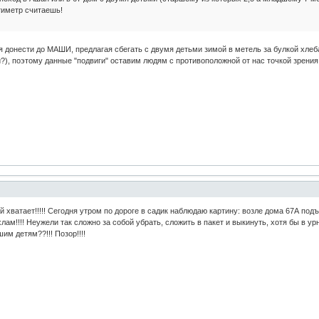
тиметр считаешь!
ся донести до МАШИ, предлагая сбегать с двумя детьми зимой в метель за булкой хле
?), поэтому данные "подвиги" оставим людям с противоположной от нас точкой зрения
й хватает!!!!! Сегодня утром по дороге в садик наблюдаю картину: возле дома 67А под
лам!!!! Неужели так сложно за собой убрать, сложить в пакет и выкинуть, хотя бы в ур
шим детям??!!! Позор!!!!