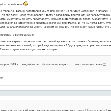
дайте спокойствие
 говорите? Газоны потоптали и хамят Вам лично? Из-за этого хозяин гад, а магазин -
 что две доски через газон бросят и тропу в разливайку протопчат! Вот полезут таракан
ми, имеет возможность представлять жильцов в отстаивать их права. А сразу идти на
твования конструктивного диалога с хозяином, понимаете? И что Вы тогда ждать буде
! Для начала следовало бы узнать на каком основании, что это будет, какие план
 стреляем, а потом целимся!
на лавочке первого подъезда лицезрел целый арсенал пустых пивных бутылок, валялись
ете, магазин тому виной, который еще не открылся? Друг управдома прав, магазина нет,
А то никто даже и не выходит гонять, смотрю!
мерно 100% что каждый из вас обязательно сходит в этот магазин и купит пивка)))
лах)
 поход в Ашан или в 67 дом с двумя детьми (старшему из которых 2,5 а младшему 7 м