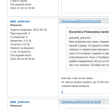
3 дня 6 часов
Последний визит:
2012-11-26 12:44:36
pink_princess
Поделиться
2012-04-19 01:12:22
Новосел
Зарегистрирован
: 2012-04-16
Василиса Романовна напис
Приглашений:
0
Сообщений:
6
для pink_princess
Уважение:
[+1/-0]
Мне искренне вас жаль, помимо
Позитив:
[+1/-0]
нашей страны. Из вашего сообщ
Провел на форуме:
говорит о совместном имуществ
1 час 23 минуты
или в 10-ти минут ходьбы от до
Последний визит:
собственности. А вы о "колбас
2012-08-20 08:45:44
крайне недовольна. Из его устн
без того хватает. Особой чист
мне вас тоже очень жаль....
по закону можно шуметь до 23-00 поэт
комментарии излишне.
0
pink_princess
Поделиться
2012-04-19 01:35:30
Новосел