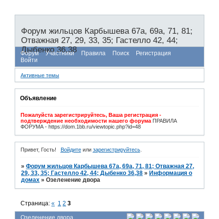
Форум жильцов Карбышева 67а, 69а, 71, 81;
Отважная 27, 29, 33, 35; Гастелло 42, 44;
Дыбенко 36,38
Форум
Участники
Правила
Поиск
Регистрация
Войти
Активные темы
Объявление
Пожалуйста зарегистрируйтесь, Ваша регистрация -
подтверждение необходимости нашего форума
ПРАВИЛА
ФОРУМА - https://dom.1bb.ru/viewtopic.php?id=48
Привет, Гость!
Войдите
или
зарегистрируйтесь
.
»
Форум жильцов Карбышева 67а, 69а, 71, 81; Отважная 27,
29, 33, 35; Гастелло 42, 44; Дыбенко 36,38
»
Информация о
домах
»
Озеленение двора
Страница:
«
1
2
3
Озеленение двора