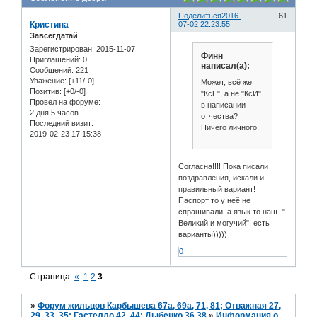
Поделиться
2016-
61
Кристина
07-02 22:23:55
Завсегдатай
Зарегистрирован
: 2015-11-07
Финн
Приглашений:
0
написал(а):
Сообщений:
221
Уважение:
[+11/-0]
Может, всё же
Позитив:
[+0/-0]
"КсЕ", а не "КсИ"
Провел на форуме:
в написании
2 дня 5 часов
отчества?
Последний визит:
Ничего личного.
2019-02-23 17:15:38
Согласна!!!! Пока писали
поздравления, искали и
правильный вариант!
Паспорт то у неё не
спрашивали, а язык то наш -"
Великий и могучий", есть
варианты)))))
0
Страница:
«
1
2
3
»
Форум жильцов Карбышева 67а, 69а, 71, 81; Отважная 27,
29, 33, 35; Гастелло 42, 44; Дыбенко 36,38
»
Информация о